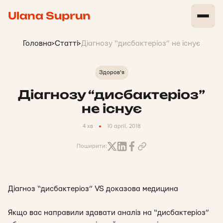
Ulana Suprun
Головна
>
Статті
>
Діагнозу “дисбактеріоз” не існує
Здоров'я
Діагнозу “дисбактеріоз”
не існує
4 хв
10 april, 2018
Поширити:
Діагноз “дисбактеріоз” VS доказова медицина
Якщо вас направили здавати аналіз на “дисбактеріоз”