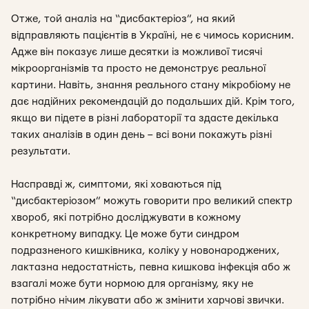
Отже, той аналіз на “дисбактеріоз”, на який
відправляють пацієнтів в Україні, не є чимось корисним.
Адже він показує лише десятки із можливої тисячі
мікроорганізмів та просто не демонструє реальної
картини. Навіть, знання реального стану мікробіому не
дає надійних рекомендацій до подальших дій. Крім того,
якщо ви підете в різні лабораторії та здасте декілька
таких аналізів в один день – всі вони покажуть різні
результати.
Насправді ж, симптоми, які ховаються під
“дисбактеріозом” можуть говорити про великий спектр
хвороб, які потрібно досліджувати в кожному
конкретному випадку. Це може бути синдром
подразненого кишківника, коліку у новонароджених,
лактазна недостатність, певна кишкова інфекція або ж
взагалі може бути нормою для організму, яку не
потрібно нічим лікувати або ж змінити харчові звички.