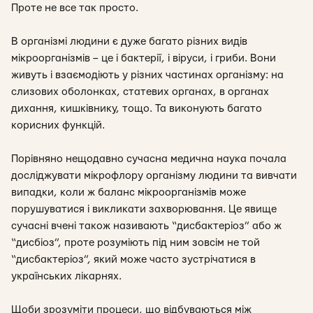
Проте не все так просто.
В організмі людини є дуже багато різних видів
мікроорганізмів – це і бактерії, і віруси, і гриби. Вони
живуть і взаємодіють у різних частинах організму: на
слизових оболонках, статевих органах, в органах
дихання, кишківнику, тощо. Та виконують багато
корисних функцій.
Порівняно нещодавно сучасна медична наука почала
досліджувати мікрофлору організму людини та вивчати
випадки, коли ж баланс мікроорганізмів може
порушуватися і викликати захворювання. Це явище
сучасні вчені також називають “дисбактеріоз” або ж
“дисбіоз”, проте розуміють під ним зовсім не той
“дисбактеріоз”, який може часто зустрічатися в
українських лікарнях.
Щоби зрозуміти процеси, що відбуваються між