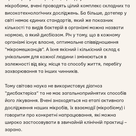
мікробами, вчені проводять цілий комплекс складних та
високотехнологічних досліджень. Ба більше, дотепер у
світі немає єдиних стандартів, який же показник
кількості та видів бактерій в організмі можна назвати
нормою, а який дисбіозом. Річ у тому, що в кожному
організмі існує власне, оптимальне співвідношення
“мікромешканців”. А їхня якісний і кількісний склад є
унікальним для кожної людини і змінюються в
залежності від віку, місця та способу життя, перебігу
захворювання та інших чинників.
Тому світова наука не використовує діагноз
“дисбактеріоз” та не має загальноприйнятих способів
його лікування. Вчені знаходяться на етапі активного
дослідження наших мікробів, їх взаємодії (мікробіому) і
говорити про конкретні напрацювання, які можна
широко застосовувати в звичайній клінічній практиці –
зарано.