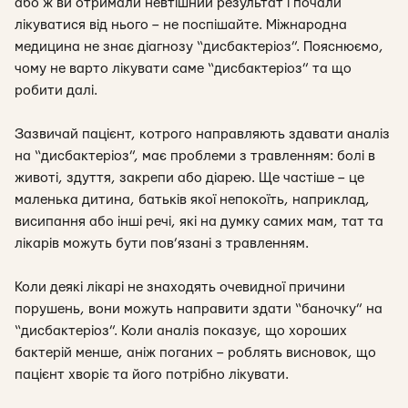
або ж ви отримали невтішний результат і почали
лікуватися від нього – не поспішайте. Міжнародна
медицина не знає діагнозу “дисбактеріоз”. Пояснюємо,
чому не варто лікувати саме “дисбактеріоз” та що
робити далі.
Зазвичай пацієнт, котрого направляють здавати аналіз
на “дисбактеріоз”, має проблеми з травленням: болі в
животі, здуття, закрепи або діарею. Ще частіше – це
маленька дитина, батьків якої непокоїть, наприклад,
висипання або інші речі, які на думку самих мам, тат та
лікарів можуть бути пов’язані з травленням.
Коли деякі лікарі не знаходять очевидної причини
порушень, вони можуть направити здати “баночку” на
“дисбактеріоз”. Коли аналіз показує, що хороших
бактерій менше, аніж поганих – роблять висновок, що
пацієнт хворіє та його потрібно лікувати.