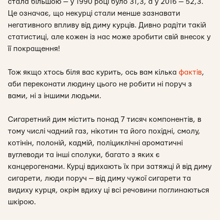
стала більшою — у 1990 році було 31,3, а у 2016 — 52,3.
Це означає, що некурці стали менше зазнавати
негативного впливу від диму курців. Дивно радіти такій
статистиці, але кожен із нас може зробити свій внесок у
її покращення!
Тож якщо хтось біля вас курить, ось вам кілька
фактів
,
аби переконати людину цього не робити ні поруч з
вами, ні з іншими людьми.
Сигаретний дим містить понад 7 тисяч компонентів, в
тому числі чадний газ, нікотин та його похідні, смолу,
котінін, полоній, кадмій, поліциклічні ароматичні
вуглеводи та інші сполуки, багато з яких є
канцерогенами. Курці вдихають їх при затяжці й від диму
сигарети, люди поруч — від диму чужої сигарети та
видиху курця, окрім вдиху ці всі речовини поглинаються
шкірою.