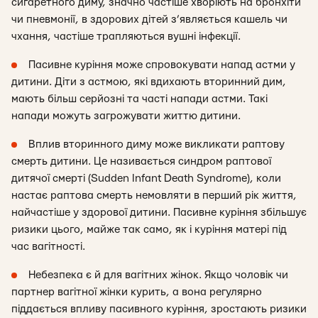
сигаретного диму, значно частіше хворіють на бронхіти
чи пневмонії, в здорових дітей з’являється кашель чи
чхання, частіше трапляються вушні інфекції.
Пасивне куріння може спровокувати напад астми у
дитини. Діти з астмою, які вдихають вторинний дим,
мають більш серйозні та часті напади астми. Такі
напади можуть загрожувати життю дитини.
Вплив вторинного диму може викликати раптову
смерть дитини. Це називається синдром раптової
дитячої смерті (Sudden Infant Death Syndrome), коли
настає раптова смерть немовляти в перший рік життя,
найчастіше у здорової дитини. Пасивне куріння збільшує
ризики цього, майже так само, як і куріння матері під
час вагітності.
Небезпека є й для вагітних жінок. Якщо чоловік чи
партнер вагітної жінки курить, а вона регулярно
піддається впливу пасивного куріння, зростають ризики