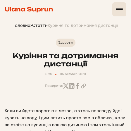
Ulana Suprun
Головна
>
Статті
>
Куріння та дотримання дистанції
Здоров'я
Куріння та дотримання
дистанції
6 хв
06 october, 2020
Поширити:
Коли ви йдете дорогою з метро, а хтось попереду йде і
курить на ходу, і дим летить просто вам в обличчя, коли
ви стоїте на зупинці з вашою дитиною і там хтось інший