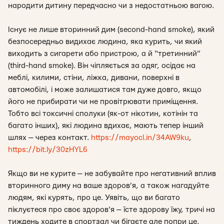
народити дитину передчасно чи з недостатньою вагою.
Існує не лише вторинний дим (second-hand smoke), який
безпосередньо видихає людина, яка курить, чи який
виходить з сигарети або пристрою, а й “третинний”
(third-hand smoke). Він чіпляється за одяг, осідає на
меблі, килими, стіни, ліжка, дивани, поверхні в
автомобілі, і може залишатися там дуже довго, якщо
його не прибирати чи не провітрювати приміщення.
Тобто всі токсичні сполуки (як-от нікотин, котінін та
багато інших), які людина вдихає, мають тепер інший
шлях — через контакт.
https://mayocl.in/34AW9ku
,
https://bit.ly/30zHYL6
Якщо ви не курите — не забувайте про негативний вплив
вторинного диму на ваше здоров’я, а також нагадуйте
людям, які курять, про це. Уявіть, що ви багато
піклуєтеся про своє здоров’я — їсте здорову їжу, тричі на
тиждень ходите в спортзал чи бігаєте але попри це,