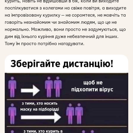
курить, навіть не відійшовши в бік, коли ви виходите
поспілкуватися з колегами на свіже повітря, а виходите
на імпровізовану курилку — не соромтеся, не мовчіть та
говоріть незнайомим чи знайомим людям, що це не
нормально. Можливо, вони просто не задумуються, що
дим від їхнього куріння дуже небезпечний для інших.
Тому їм просто потрібно нагадувати.