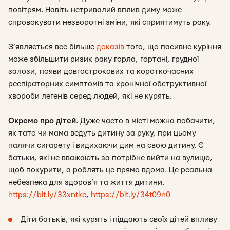
повітрям. Навіть нетривалий вплив диму може
спровокувати незворотні зміни, які сприятимуть раку.
З’являється все більше
доказів
того, що пасивне куріння
може збільшити ризик раку горла, гортані, грудної
залози, появи довгострокових та короткочасних
респіраторних симптомів та хронічної обструктивної
хвороби легенів серед людей, які не курять.
Окремо про дітей
. Дуже часто в місті можна побачити,
як тато чи мама ведуть дитину за руку, при цьому
палячи сигарету і видихаючи дим на свою дитину. Є
батьки, які не вважають за потрібне вийти на вулицю,
щоб покурити, а роблять це прямо вдома. Це реальна
небезпека для здоров’я та життя дитини.
https://bit.ly/33xntke
,
https://bit.ly/34t09n0
Діти батьків, які курять і піддають своїх дітей впливу