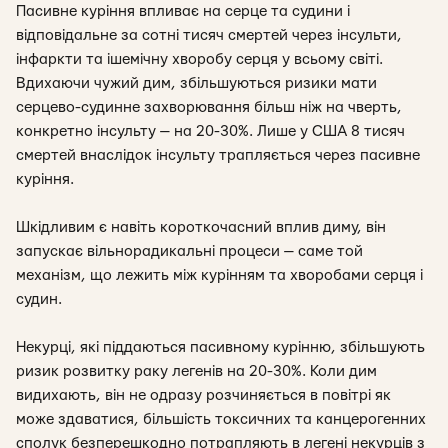
Пасивне куріння впливає на серце та судини і
відповідальне за сотні тисяч смертей через інсульти,
інфаркти та ішемічну хворобу серця у всьому світі.
Вдихаючи чужий дим, збільшуються ризики мати
серцево-судинне захворювання більш ніж на чверть,
конкретно інсульту — на 20-30%. Лише у США 8 тисяч
смертей внаслідок інсульту трапляється через пасивне
куріння.
Шкідливим є навіть короткочасний вплив диму, він
запускає вільнорадикальні процеси — саме той
механізм, що лежить між курінням та хворобами серця і
судин.
Некурці, які піддаються пасивному курінню, збільшують
ризик розвитку раку легенів на 20-30%. Коли дим
видихають, він не одразу розчиняється в повітрі як
може здаватися, більшість токсичних та канцерогенних
сполук безперешкодно потрапляють в легені некурців з