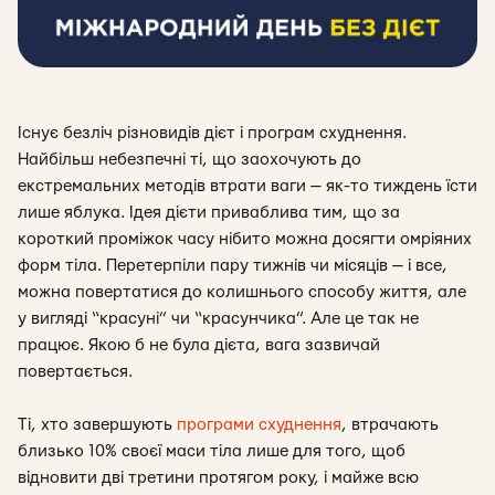
Існує безліч різновидів дієт і програм схуднення.
Найбільш небезпечні ті, що заохочують до
екстремальних методів втрати ваги — як-то тиждень їсти
лише яблука. Ідея дієти приваблива тим, що за
короткий проміжок часу нібито можна досягти омріяних
форм тіла. Перетерпіли пару тижнів чи місяців — і все,
можна повертатися до колишнього способу життя, але
у вигляді “красуні” чи “красунчика”. Але це так не
працює. Якою б не була дієта, вага зазвичай
повертається.
Ті, хто завершують
програми схуднення
, втрачають
близько 10% своєї маси тіла лише для того, щоб
відновити дві третини протягом року, і майже всю