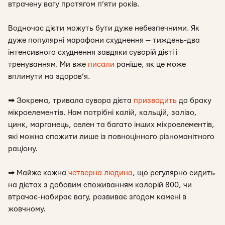
втрачену вагу протягом п’яти років.
Водночас дієти можуть бути дуже небезпечними. Як
дуже популярні марафони схуднення — тиждень-два
інтенсивного схуднення завдяки суворій дієті і
тренуванням. Ми вже
писали
раніше, як це може
вплинути на здоров’я.
➡
Зокрема, тривала сувора дієта
призводить
до браку
мікроелементів. Нам потрібні калій, кальцій, залізо,
цинк, марганець, селен та багато інших мікроелементів,
які можна спожити лише із повноцінного різноманітного
раціону.
➡
Майже кожна
четверна людина
, що регулярно сидить
на дієтах з добовим споживанням калорій 800, чи
втрачає-набирає вагу, розвиває згодом камені в
жовчному.