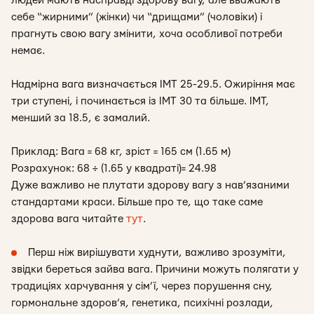
людей мають насправді здорову вагу, але вважають
себе “жирними” (жінки) чи “дрищами” (чоловіки) і
прагнуть свою вагу змінити, хоча особливої потреби
немає.
Надмірна вага визначається ІМТ 25-29.5. Ожиріння має
три ступені, і починається із ІМТ 30 та більше. ІМТ,
менший за 18.5, є замалий.
Приклад: Вага = 68 кг, зріст = 165 см (1.65 м)
Розрахунок: 68 ÷ (1.65 у квадраті)= 24.98
Дуже важливо не плутати здорову вагу з нав’язаними
стандартами краси. Більше про те, що таке саме
здорова вага читайте
тут
.
Перш ніж вирішувати худнути, важливо зрозуміти,
звідки береться зайва вага. Причини можуть полягати у
традиціях харчування у сім’ї, через порушення сну,
гормональне здоров’я, генетика, психічні розлади,