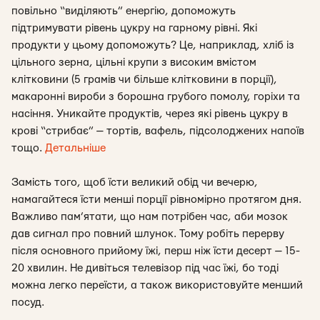
повільно “виділяють” енергію, допоможуть
підтримувати рівень цукру на гарному рівні. Які
продукти у цьому допоможуть? Це, наприклад, хліб із
цільного зерна, цільні крупи з високим вмістом
клітковини (5 грамів чи більше клітковини в порції),
макаронні вироби з борошна грубого помолу, горіхи та
насіння. Уникайте продуктів, через які рівень цукру в
крові “стрибає” — тортів, вафель, підсолоджених напоїв
тощо.
Детальніше
Замість того, щоб їсти великий обід чи вечерю,
намагайтеся їсти менші порції рівномірно протягом дня.
Важливо пам’ятати, що нам потрібен час, аби мозок
дав сигнал про повний шлунок. Тому робіть перерву
після основного прийому їжі, перш ніж їсти десерт — 15-
20 хвилин. Не дивіться телевізор під час їжі, бо тоді
можна легко переїсти, а також використовуйте менший
посуд.