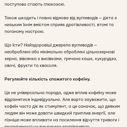
поступово стають глюкозою.
Також шкодить і повна відмова від вуглеводів — дієта з
низьким їхнім вмістом сприяє дратівливості, втомі та
поганому настрою.
Що їсти? Найздоровіші джерела вуглеводів —
необроблені або мінімально оброблені цільнозернові
зерна, вівсянка з висівками, гречана каша, кукурудза,
овочі, фрукти та квасоля.
Регулюйте кількість спожитого кофеїну.
Це не універсальна порада, адже вплив кофеїну може
відрізнятися індивідуально. Але варто зауважити, що
кофеїн часто діє як стимулянт, а це означає, що деяким
людям він може давати швидкий приплив енергії, але
пізніше може впливати на посилення відчуття тривоги і
пригніченості чи викликати дратівливість.