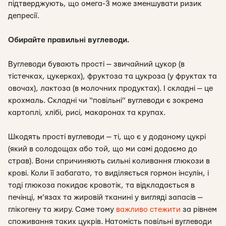
підтверджують, що омега-3 може зменшувати ризик
депресії.
Обирайте правильні вуглеводи.
Вуглеводи бувають прості — звичайний цукор (в
тістечках, цукерках), фруктоза та цукроза (у фруктах та
овочах), лактоза (в молочних продуктах). І складні — це
крохмаль. Складні чи “повільні” вуглеводи є зокрема
картоплі, хлібі, рисі, макаронах та крупах.
Шкодять прості вуглеводи — ті, що є у доданому цукрі
(який в солодощах або той, що ми самі додаємо до
страв). Вони спричиняють сильні коливання глюкози в
крові. Коли її забагато, то виділяється гормон інсулін, і
тоді глюкоза покидає кровотік, та відкладається в
печінці, м’язах та жировій тканині у вигляді запасів —
глікогену та жиру. Саме тому
важливо стежити
за рівнем
споживання таких цукрів. Натомість повільні вуглеводи