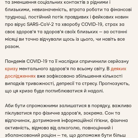
та зменшення соціальних контактів з рідними і
близькими, невизначеність, втрата роботи та фінансові
труднощі, постійний потік правдивих і фейкових новин
про вірус SARS-CoV-2 та хворобу COVID-19, страх за
своє здоров’я та здоров’я своїх близьких — за останні
місяці ви точно відчували щось із цього, чи навіть все
разом.
Пандемія COVID-19 та її наслідки спричинили серйозну
кризу
ментального здоров’я по всьому світу. В
деяких
дослідженнях
вже зафіксовано збільшення кількості
випадків тривожності, депресії та стресу. Прогнозують,
що ця криза буде поглиблюватися й надалі.
Аби бути спроможними залишатися в порядку, важливо
піклуватися про фізичне здоров’я, зокрема. Сон та
відпочинок, дотримання інформаційної гігієни, фізична
активність, відмова від алкоголю, повноцінний і
збалансований раціон — те, що допоможе бути більш