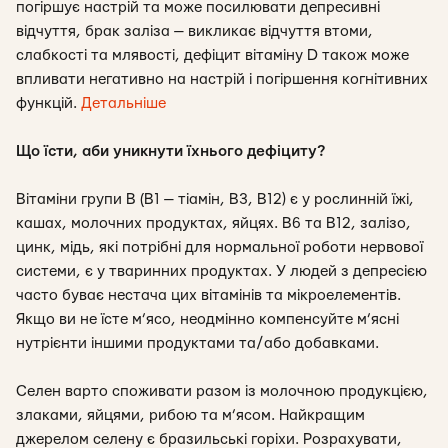
погіршує настрій та може посилювати депресивні
відчуття, брак заліза — викликає відчуття втоми,
слабкості та млявості, дефіцит вітаміну D також може
впливати негативно на настрій і погіршення когнітивних
функцій.
Детальніше
Що їсти, аби уникнути їхнього дефіциту?
Вітаміни групи В (В1 — тіамін, В3, В12) є у рослинній їжі,
кашах, молочних продуктах, яйцях. В6 та В12, залізо,
цинк, мідь, які потрібні для нормальної роботи нервової
системи, є у тваринних продуктах. У людей з депресією
часто буває нестача цих вітамінів та мікроелементів.
Якщо ви не їсте м’ясо, неодмінно компенсуйте м’ясні
нутрієнти іншими продуктами та/або добавками.
Селен варто споживати разом із молочною продукцією,
злаками, яйцями, рибою та м’ясом. Найкращим
джерелом селену є бразильські горіхи. Розрахувати,