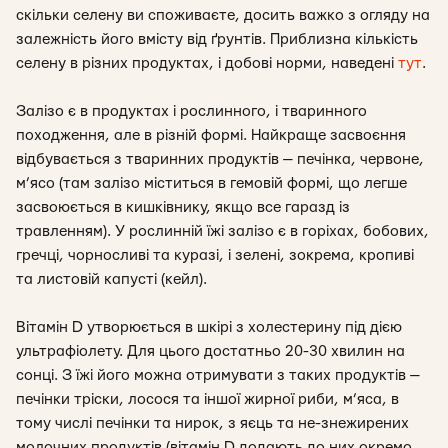
скільки селену ви споживаєте, досить важко з огляду на
залежність його вмісту від ґрунтів. Приблизна кількість
селену в різних продуктах, і добові норми, наведені
тут
.
Залізо є в продуктах і рослинного, і тваринного
походження, але в різній формі. Найкраще засвоєння
відбувається з тваринних продуктів — печінка, червоне,
м’ясо (там залізо міститься в гемовій формі, що легше
засвоюється в кишківнику, якщо все гаразд із
травленням). У рослинній їжі залізо є в горіхах, бобових,
гречці, чорносливі та куразі, і зелені, зокрема, кропиві
та листовій капусті (кейл).
Вітамін D утворюється в шкірі з холестерину під дією
ультрафіолету. Для цього достатньо 20-30 хвилин на
сонці. З їжі його можна отримувати з таких продуктів —
печінки тріски, лосося та іншої жирної риби, м’яса, в
тому числі печінки та нирок, з яєць та не-знежирених
молочних продуктів (вітамін D додають до них окремо,