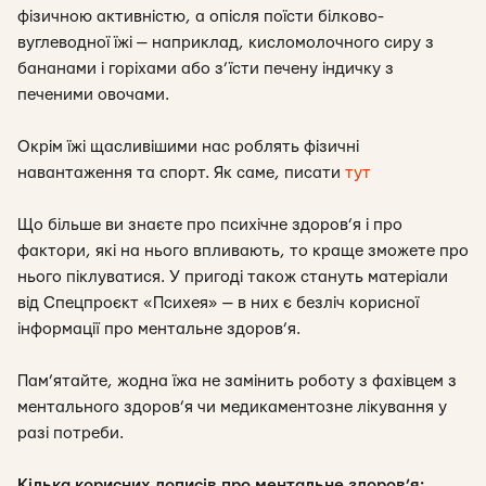
фізичною активністю, а опісля поїсти білково-
вуглеводної їжі — наприклад, кисломолочного сиру з
бананами і горіхами або з’їсти печену індичку з
печеними овочами.
Окрім їжі щасливішими нас роблять фізичні
навантаження та спорт. Як саме, писати
тут
Що більше ви знаєте про психічне здоров’я і про
фактори, які на нього впливають, то краще зможете про
нього піклуватися. У пригоді також стануть матеріали
від Спецпроєкт «Психея» — в них є безліч корисної
інформації про ментальне здоров’я.
Пам’ятайте, жодна їжа не замінить роботу з фахівцем з
ментального здоров’я чи медикаментозне лікування у
разі потреби.
Кілька корисних дописів про ментальне здоров’я: