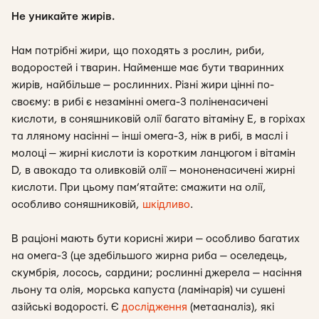
Не уникайте жирів.
Нам потрібні жири, що походять з рослин, риби,
водоростей і тварин. Найменше має бути тваринних
жирів, найбільше — рослинних. Різні жири цінні по-
своєму: в рибі є незамінні омега-3 поліненасичені
кислоти, в соняшниковій олії багато вітаміну Е, в горіхах
та лляному насінні — інші омега-3, ніж в рибі, в маслі і
молоці — жирні кислоти із коротким ланцюгом і вітамін
D, в авокадо та оливковій олії — мононенасичені жирні
кислоти. При цьому пам’ятайте: смажити на олії,
особливо соняшниковій,
шкідливо
.
В раціоні мають бути корисні жири — особливо багатих
на омега-3 (це здебільшого жирна риба — оселедець,
скумбрія, лосось, сардини; рослинні джерела — насіння
льону та олія, морська капуста (ламінарія) чи сушені
азійські водорості. Є
дослідження
(метааналіз), які