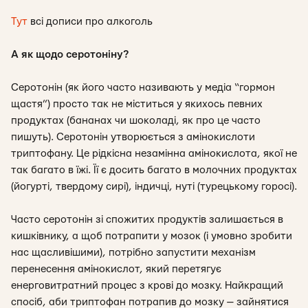
Тут
всі дописи про алкоголь
А як щодо серотоніну?
Серотонін (як його часто називають у медіа “гормон
щастя”) просто так не міститься у якихось певних
продуктах (бананах чи шоколаді, як про це часто
пишуть). Серотонін утворюється з амінокислоти
триптофану. Це рідкісна незамінна амінокислота, якої не
так багато в їжі. Її є досить багато в молочних продуктах
(йогурті, твердому сирі), індичці, нуті (турецькому горосі).
Часто серотонін зі спожитих продуктів залишається в
кишківнику, а щоб потрапити у мозок (і умовно зробити
нас щасливішими), потрібно запустити механізм
перенесення амінокислот, який перетягує
енерговитратний процес з крові до мозку. Найкращий
спосіб, аби триптофан потрапив до мозку — зайнятися