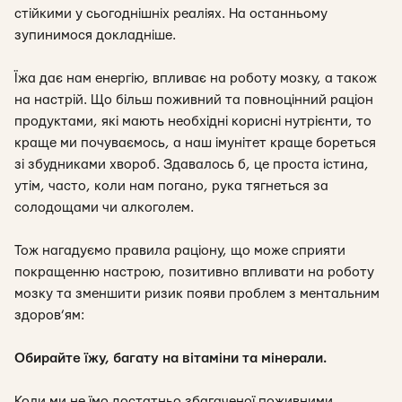
стійкими у сьогоднішніх реаліях. На останньому
зупинимося докладніше.
Їжа дає нам енергію, впливає на роботу мозку, а також
на настрій. Що більш поживний та повноцінний раціон
продуктами, які мають необхідні корисні нутрієнти, то
краще ми почуваємось, а наш імунітет краще бореться
зі збудниками хвороб. Здавалось б, це проста істина,
утім, часто, коли нам погано, рука тягнеться за
солодощами чи алкоголем.
Тож нагадуємо правила раціону, що може сприяти
покращенню настрою, позитивно впливати на роботу
мозку та зменшити ризик появи проблем з ментальним
здоров’ям:
Обирайте їжу, багату на вітаміни та мінерали.
Коли ми не їмо достатньо збагаченої поживними