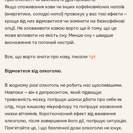
Якщо споживання кави чи інших кофеїновмісних напоїв
(енергетики, солодкі напої) провокує у вас такі ефекти —
краще від них відмовитися чи замінити на безкофеїнові
опції. Не зловживати кавою варто ще й тому, що це
може впливати на якість сну. Менше сну = швидше
виснаження та поганий настрій.
Все, що варто знати про каву, писали
тут
Відмовтеся від алкоголю.
В жодному разі алкоголь не робить нас щасливішими.
Навпаки — він є депресантом, який підвищує
тривожність мозку, погіршує шанси дбати про себе як
слід, псує кишкову мікрофлору та погіршує засвоєння
низки вітамінів. Короткочасний ефект від вживання
алкоголю, після завершення його дії, погіршує ситуацію.
Пам’ятайте це, і що безпечної дози алкоголю не існує.