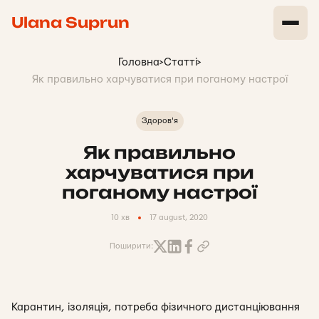
Ulana Suprun
Головна
>
Статті
>
Як правильно харчуватися при поганому настрої
Здоров'я
Як правильно
харчуватися при
поганому настрої
10 хв
17 august, 2020
Поширити:
Карантин, ізоляція, потреба фізичного дистанціювання