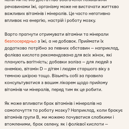
речовинами їжі, організму може не вистачати життєво
важливих вітамінів і мінералів. Це часто негативно
впливає на енергію, настрій і роботу мозку.
Варто прагнути отримувати вітаміни та мінерали
безпосередньо
з їжі, а не добавок. Приймати їх
додатково потрібно за певних обставин — наприклад,
фолієва кислота рекомендована для всіх жінок, які
планують вагітність; добавки заліза — для людей з
анемією, вітамін D — дітям і людям старшого віку з
темною шкірою тощо. Візьміть собі за правило
консультуватися з вашим лікарем щодо прийому
вітамінів чи мінералів, перед тим як це робити.
Як може впливати брак вітамінів і мінералів на
самопочуття та роботу мозку? Наприклад, коли бракує
вітамінів групи В, ми можемо почуватися слабкими і
втомленими, брак селену, як і фолієвої кислоти —