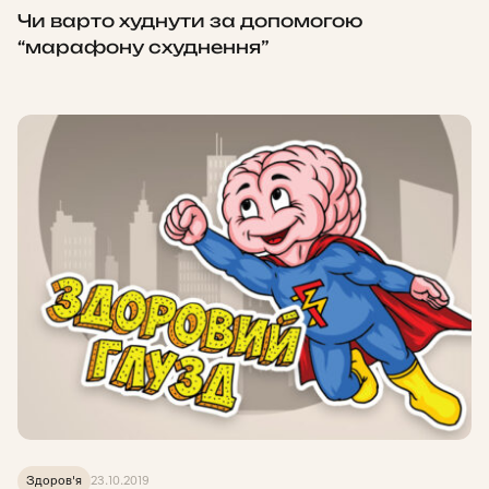
Чи варто худнути за допомогою
“марафону схуднення”
Здоров'я
23.10.2019