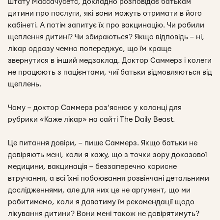
штату Массачусетс, докладно розповідає батькам
дитини про послуги, які вони можуть отримати в його
кабінеті. А потім запитує їх про вакцинацію. Чи робили
щеплення дитині? Чи збираються? Якщо відповідь – ні,
лікар одразу чемно попереджує, що їм краще
звернутися в інший медзаклад. Доктор Саммерз і колеги
не працюють з пацієнтами, чиї батьки відмовляються від
щеплень.
Чому – доктор Саммерз роз’яснює у колонці для
рубрики «Каже лікар» на сайті The Daily Beast.
Це питання довіри, – пише Саммерз. Якщо батьки не
довіряють мені, коли я кажу, що з точки зору доказової
медицини, вакцинація – беззаперечно корисне
втручання, а всі їхні побоювання розвінчані детальними
дослідженнями, але для них це не аргумент, що ми
робитимемо, коли я даватиму їм рекомендації щодо
лікування дитини? Вони мені також не довірятимуть?