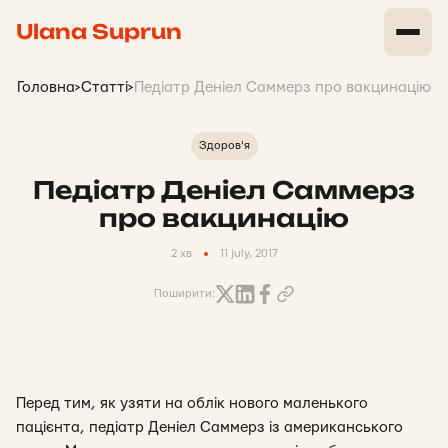
Ulana Suprun
Головна
>
Статті
>
Педіатр Деніел Саммерз про вакцинацію
Здоров'я
Педіатр Деніел Саммерз
про вакцинацію
2 хв
11 july, 2017
Поширити:
Перед тим, як узяти на облік нового маленького
пацієнта, педіатр Деніел Саммерз із американського