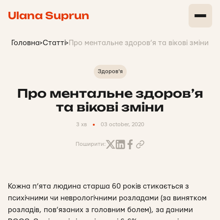
Ulana Suprun
Головна
>
Статті
>
Про ментальне здоров’я та вікові зміни
Здоров'я
Про ментальне здоров’я
та вікові зміни
3 хв
03 october, 2020
Поширити:
Кожна п’ята людина старша 60 років стикається з
психічними чи неврологічними розладами (за винятком
розладів, пов’язаних з головним болем), за даними