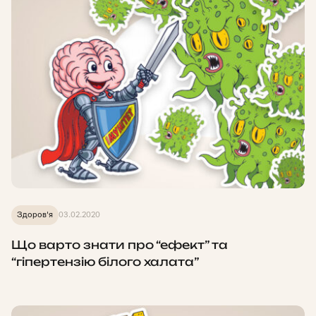
Здоров'я
03.02.2020
Що варто знати про “ефект” та
“гіпертензію білого халата”