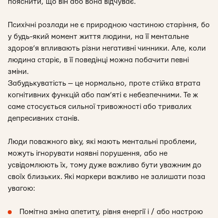
пояснити, що він або вона відчуває.
Психічні розлади не є природною частиною старіння, бо
у будь-який момент життя людини, на її ментальне
здоров’я впливають різни негативні чинники. Але, коли
людина старіє, в її поведінці можна побачити певні
зміни.
Забудькуватість — це нормально, проте стійка втрата
когнітивних функцій або пам’яті є небезпечними. Те ж
саме стосується сильної тривожності або тривалих
депресивних станів.
Люди поважного віку, які мають ментальні проблеми,
можуть ігнорувати наявні порушення, або не
усвідомлюють їх, тому дуже важливо бути уважним до
своїх близьких. Які маркери важливо не залишати поза
увагою:
Помітна зміна апетиту, рівня енергії і / або настрою