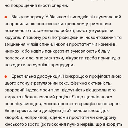
на покращення якості сперми.
Біль у попереку. У більшості випадків він зумовлений
неправильною поставою чи тривалим утриманням
нахиленого положення на роботі, як-от у кухарів чи
хірургів. У такому разі потрібні фізичні навантаження та
зміцнення м’язів спини. Інколи простатит чи камені в
нирках, або навіть панкреатит зумовлюють біль у
попереку, але, знову ж таки, лікувати треба причину, а
не ходити на сумнівні процедури.
Еректильна дисфункція. Найкращою профілактикою
цього стану є регулярний секс, фізична активність,
здоровий індекс маси тіла, відсутність вісцерального
жиру та збалансований раціон. Якщо щось із цього
переліку випадає, масаж простати ерекцію не поверне.
Якщо еректильна дисфункція з’явилася внаслідок
хвороби, наприклад, аденоми простати чи синдрому
кінського хвоста (затискання пучка нервів, що виходить