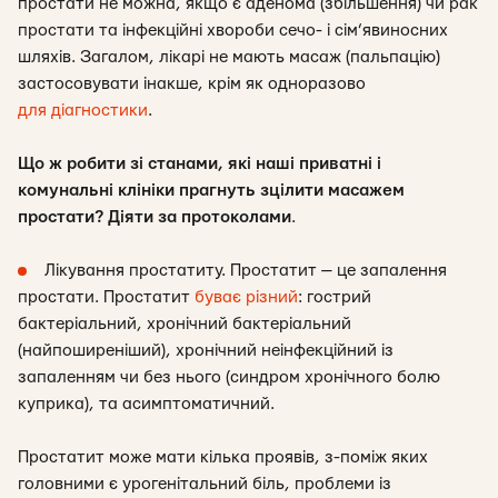
простати не можна, якщо є аденома (збільшення) чи рак
простати та інфекційні хвороби сечо- і сім’явиносних
шляхів. Загалом, лікарі не мають масаж (пальпацію)
застосовувати інакше, крім як одноразово
для діагностики
.
Що ж робити зі станами, які наші приватні і
комунальні клініки прагнуть зцілити масажем
простати? Діяти за протоколами
.
Лікування простатиту. Простатит — це запалення
простати. Простатит
буває різний
: гострий
бактеріальний, хронічний бактеріальний
(найпоширеніший), хронічний неінфекційний із
запаленням чи без нього (синдром хронічного болю
куприка), та асимптоматичний.
Простатит може мати кілька проявів, з-поміж яких
головними є урогенітальний біль, проблеми із