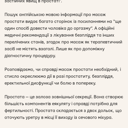
застійних явищ в простаті”.
Пошук англійською мовою інформації про масаж
простати видає багато сторінок із посиланнями на “ще
один спосіб довести чоловіка до оргазму”. А офіційні
медичні рекомендації з лікування безпліддя та інших
перелічених станів, згадок про масаж як терапевтичний
засіб не містять взагалі. Лише як про допоміжну
діагностичну процедуру.
Розповідаємо, чи справді масаж простати необхідний, і
стисло окреслюємо дії в разі простатиту, безпліддя,
еректильної дисфункції чи болю в попереку.
Простата — це залоза зовнішньої секреції. Вона створює
більшість компонентів еякуляту і справді потрібна для
фертильності. Простата складається з двох дольок, що
оточують уретру в місці її виходу із сечового міхура.