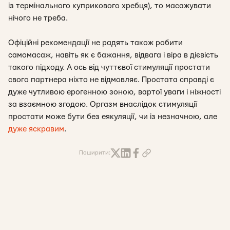
із термінального куприкового хребця), то масажувати
нічого не треба.
Офіційні рекомендації не радять також робити
самомасаж, навіть як є бажання, відвага і віра в дієвість
такого підходу. А ось від чуттєвої стимуляції простати
свого партнера ніхто не відмовляє. Простата справді є
дуже чутливою ерогенною зоною, вартої уваги і ніжності
за взаємною згодою. Оргазм внаслідок стимуляції
простати може бути без еякуляції, чи із незначною, але
дуже яскравим
.
Поширити: