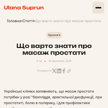
Ulana Suprun
Головна
>
Статті
>
Що варто знати про масаж простати
Здоров'я
Що варто знати про
масаж простати
5 хв
18 december, 2019
Поширити:
Українські клініки запевняють, що масаж простати
потрібен у разі “безпліддя, еректильної дисфункції, при
простатиті, болю в попереку, і для профілактики