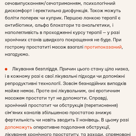
сечовипусканням/сечотриманням, психологічний
дискомфорт і еректильна дисфункція. Також можуть
боліти поперек чи куприк. Першою ланкою терапії є
антибіотики, альфа блокатори та анальгетики, і
наполегливість в проходженні курсу терапії — у разі
хронічних станів швидкого покращення не буде. При
гострому простатиті масаж взагалі
протипоказаний
,
нагадуємо.
Лікування безпліддя. Причин цього стану ціла низка,
і в кожному разі є свої лікувальні підходи чи допоміжні
репродуктивні технології. Зовсім безнадійних випадків
майже немає. Проте ані лікувальним, ані еротичним
масажем простати тут не допомогти. Справді,
хронічний простатит чи обструкція (перетиснення)
сім’яних каналів збільшеною простатою знижує
фертильність чи навіть зводить її нанівець. В цьому разі
допоможуть
оперативне подолання обструкції,
лікування хронічного простатиту, та заходи, спрямовані