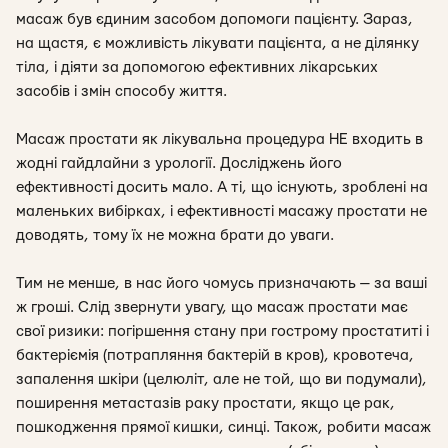
масаж був єдиним засобом допомоги пацієнту. Зараз,
на щастя, є можливість лікувати пацієнта, а не ділянку
тіла, і діяти за допомогою ефективних лікарських
засобів і змін способу життя.
Масаж простати як лікувальна процедура НЕ входить в
жодні гайдлайни з урології. Досліджень його
ефективності досить мало. А ті, що існують, зроблені на
маленьких вибірках, і ефективності масажу простати не
доводять, тому їх не можна брати до уваги.
Тим не менше, в нас його чомусь призначають — за ваші
ж гроші. Слід звернути увагу, що масаж простати має
свої ризики: погіршення стану при гострому простатиті і
бактеріємія (потрапляння бактерій в кров), кровотеча,
запалення шкіри (целюліт, але не той, що ви подумали),
поширення метастазів раку простати, якщо це рак,
пошкодження прямої кишки, синці. Також, робити масаж