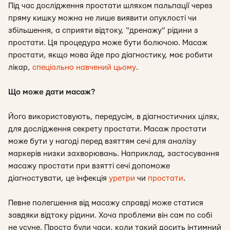
Під час дослідження простати шляхом пальпації через
пряму кишку можна не лише виявити опуклості чи
збільшення, а сприяти відтоку, “дренажу” рідини з
простати. Ця процедура може бути болючою. Масаж
простати, якщо мова йде про діагностику, має робити
лікар,
спеціально навчений цьому
.
Що може дати масаж?
Його використовують, передусім, в діагностичних цілях,
для дослідження секрету простати. Масаж простати
може бути у нагоді перед взяттям сечі для аналізу
маркерів низки захворювань. Наприклад, застосування
масажу простати при взятті сечі допоможе
діагностувати, це інфекція
уретри
чи
простати
.
Певне полегшення від масажу справді може статися
завдяки відтоку рідини. Хоча проблеми він сам по собі
не усуне. Просто були часи, коли такий досить інтимний