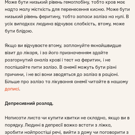
Може бути низький рівень гемоглобіну, тобто кров має
надто малу місткість для перенесення кисню. Може бути
низький рівень феритину, тобто запаси заліза на нулі. В
усіх випадках людина відчуває слабкість, втому, може
бути блідою.
Якщо ви відчуваєте втому, заплануйте якнайшвидше
візит до лікаря, і за його призначенням здайте
розгорнутий аналіз крові і тест на феритин, і не
поспішайте пити залізо. В анемії можуть бути різні
причини, і не всі вони зводяться до заліза в раціоні.
Більше про залізо та лікування анемії читайте в нашому
дописі
.
Депресивний розлад.
Написати листа чи купити квитки не складно, якщо ви в
порядку. Людині в депресії важко встати з ліжка,
зробити найпростіші речі, вийти з дому чи поговорити з