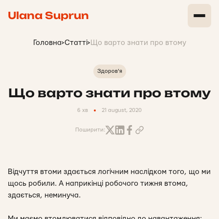
Ulana Suprun
Головна
>
Статті
>
Що варто знати про втому
Здоров'я
Що варто знати про втому
6 хв
21 august, 2020
Поширити:
Відчуття втоми здається логічним наслідком того, що ми
щось робили. А наприкінці робочого тижня втома,
здається, неминуча.
Ми маємо втомлюватися відповідно до навантаження: