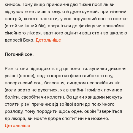
кимось. Тому якщо принаймні два тижні поспіль ви
відчуваєте не лише втому, а й дуже сумний, пригнічений
настрій, хочете плакати, у вас порушений сон та апетит
(в той чи інший бік), зверніться до фахівця чи принаймні
сімейного лікаря, здатного оцінити ваш стан за шкалою
депресії Бека.
Детальніше
Поганий сон.
Різні стани підпадають під це поняття: зупинка дихання
уві сні (апное), надто коротка фаза глибокого сну,
поверхневий сон, безсоння, синдром неспокійних ніг
(коли варто не рухатися, як в глибині гомілок починає
боліти, свербіти чи колоти). За цими явищами можуть
стояти різні причини: від зайвої ваги до психічного
розладу, тому порадити щось одне, окрім “зверніться
до лікаря, ви маєте добре спати” ми не можемо.
Детальніше