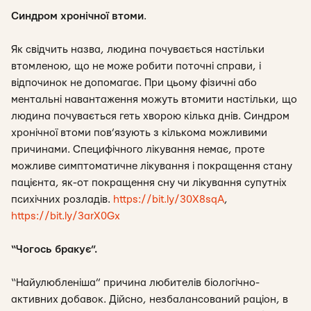
Синдром хронічної втоми
.
Як свідчить назва, людина почувається настільки
втомленою, що не може робити поточні справи, і
відпочинок не допомагає. При цьому фізичні або
ментальні навантаження можуть втомити настільки, що
людина почувається геть хворою кілька днів. Синдром
хронічної втоми пов’язують з кількома можливими
причинами. Специфічного лікування немає, проте
можливе симптоматичне лікування і покращення стану
пацієнта, як-от покращення сну чи лікування супутніх
психічних розладів.
https://bit.ly/30X8sqA
,
https://bit.ly/3arX0Gx
“Чогось бракує”.
“Найулюбленіша” причина любителів біологічно-
активних добавок. Дійсно, незбалансований раціон, в