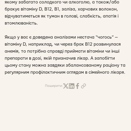
якому забагато солодкого чи алкоголю, а також/або
бракує вітаміну D, В12, В1, заліза, харчових волокон,
відчуватиметься як туман в голові, слабкість, апатія і
втомлюваність.
Якщо у вас є доведена аналізами нестача “чогось” —
вітаміну D, наприклад, чи через брак В12 розвинулася
анемія, то потрібно справді приймати вітаміни чи інші
препарати в дозі, якій призначив лікар. А запобігти
цьому стану можна завдяки збалансованому раціону та
регулярним профілактичним оглядам в сімейного лікаря.
Поширити: