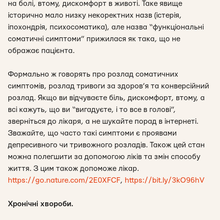
на болі, втому, дискомфорт в животі. Таке явище
історично мало низку некоректних назв (істерія,
іпохондрія, психосоматика), але назва “функціональні
соматичні симптоми” прижилася як така, що не
ображає пацієнта.
Формально ж говорять про розлад соматичних
симптомів, розлад тривоги за здоров’я та конверсійний
розлад. Якщо ви відчуваєте біль, дискомфорт, втому, а
всі кажуть, що ви “вигадуєте, і то все в голові”,
зверніться до лікаря, а не шукайте порад в інтернеті.
Зважайте, що часто такі симптоми є проявами
депресивного чи тривожного розладів. Також цей стан
можна полегшити за допомогою ліків та змін способу
життя. З цим також допоможе лікар.
https://go.nature.com/2E0XFCF
,
https://bit.ly/3kO96hV
Хронічні хвороби.