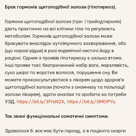
Брак гормонів щитоподібної залози (гіпотиреоз).
Гормони щитоподібної залози (три- і трийодтиронін)
діють практично на всі клітини тіла та регулюють
метаболізм. Гормонів щитоподібної залози може
бракувати внаслідок аутоімунного захворювання, або
(що наразі рідше) в разі ендемічної нестачі йоду в
раціоні. Одним з проявів гіпотиреозу є сильна втома.
Інші прояви такі: безпричинний набір ваги, мерзлявість,
суха шкіра та жорстке волосся, порушення сну. Ви
можете проконсультуватися з лікарем щодо здоров’я
щитоподібної залози (почати з анамнезу та пальпації
залози лікарем), здати аналізи та зробити за потреби
УЗД.
https://bit.ly/3fYsN2X
,
https://bit.ly/3iMOPYu
Так звані функціональні соматичні симптоми.
Здавалося б: все має бути гаразд, а в пацієнта скарги