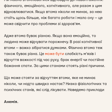
фізичного, емоційного, когнітивного, але разом з цим
відновлюватися. Якщо втома ніколи не минає, за нею
стоїть щось більше, ніж багато роботи і мало сну — це
може свідчити про проблеми зі здоров’ям.
Адже втома буває різною. Якщо вона емоційна, то
людина може відчувати порожнечу. В разі когнітивної
втоми — важко зібратися думками. Фізична втома теж
також буває різна. Це
може бути
слабкість м’язів і
відчуття важкості під час руху, брак енергії чи постійне
бажання спати. За цими станами стоять різні причини.
Що може стояти за відчуттям втоми, яке не минає
ніколи, чи надто швидко настає? Низка фізіологічних та
психічних станів, які слід лікувати. Наведемо приклади
Анемія.