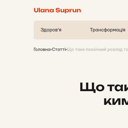
Ulana Suprun
Здоров’я
Трансформація
Головна
>
Статті
>
Що таке психічний розлад та
Що так
ким