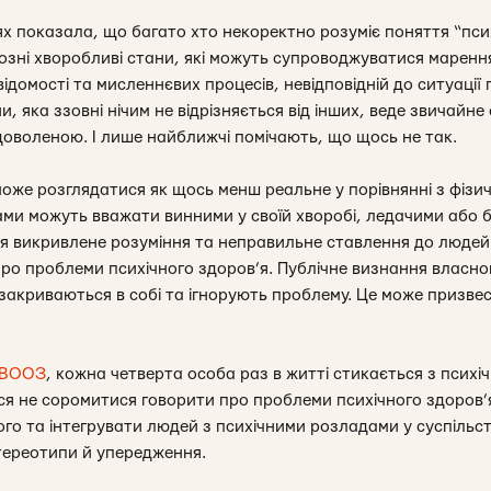
ях показала, що багато хто некоректно розуміє поняття “пси
озні хворобливі стани, які можуть
супроводжуватися марення
омості та мисленнєвих процесів, невідповідній до ситуації п
, яка ззовні нічим не відрізняється від інших, веде звичайн
доволеною. І лише найближчі помічають, що щось не так.
може розглядатися як щось менш реальне у порівнянні з фіз
ми можуть вважати винними у своїй хворобі, ледачими або б
ся викривлене розуміння та неправильне ставлення до людей
про проблеми психічного здоров’я. Публічне визнання власно
и закриваються в собі та ігнорують проблему. Це може призве
 ВООЗ
, кожна четверта особа раз в житті стикається з псих
ся не соромитися говорити про проблеми психічного здоров’я
го та інтегрувати людей з психічними розладами у суспільст
стереотипи й упередження.