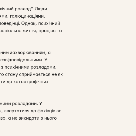
хічний розлад”. Люди
ми, галюцинаціями,
оведінці. Однак, психічний
е соціальне життя, працює та
ичним захворюванням, а
езвідповідальними. У
 з психічними розладами,
го стану сприймається не як
сти до катастрофічних
ічними розладами. У
, звертатися до фахівців за
во, а не викидати з нього