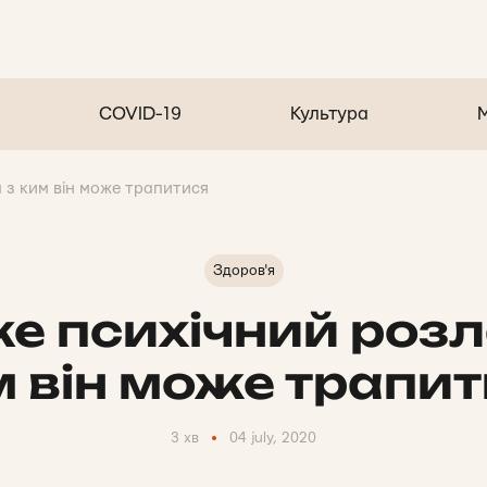
COVID-19
Культура
 з ким він може трапитися
Здоров'я
е психічний розл
 він може трапи
3 хв
04 july, 2020