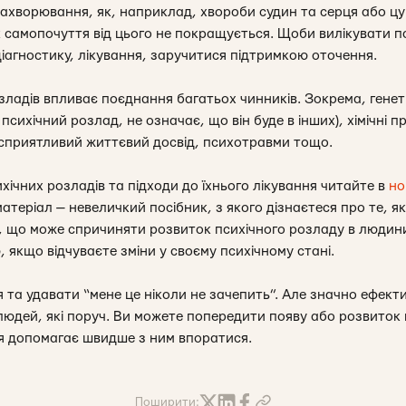
захворювання, як, наприклад, хвороби судин та серця або цу
к самопочуття від цього не покращується. Щоби вилікувати п
іагностику, лікування, заручитися підтримкою оточення.
ладів впливає поєднання багатьох чинників. Зокрема, генети
є психічний розлад, не означає, що він буде в інших), хімічні
сприятливий життєвий досвід, психотравми тощо.
ічних розладів та підходи до їхнього лікування читайте в
но
матеріал — невеличкий посібник, з якого дізнаєтеся про те, я
 що може спричиняти розвиток психічного розладу в людини
 якщо відчуваєте зміни у своєму психічному стані.
 та удавати “мене це ніколи не зачепить”. Але значно ефект
людей, які поруч. Ви можете попередити появу або розвиток 
я допомагає швидше з ним впоратися.
Поширити: