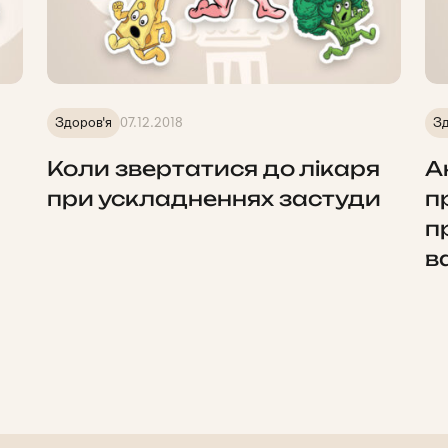
Здоров'я
07.12.2018
Зд
Коли звертатися до лікаря
А
при ускладненнях застуди
п
п
в