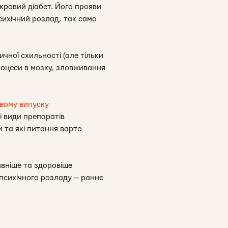
кровий діабет. Його прояви
сихічний розлад, так само
чної схильності (але тільки
 процеси в мозку, зловживання
вому випуску
кі види препаратів
 та які питання варто
ивніше та здоровіше
психічного розладу — раннє