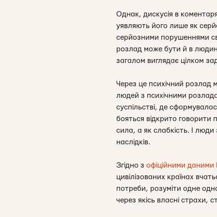
Однак, дискусія в коментар
уявляють його лише як серй
серйозними порушеннями свід
розлад може бути й в людини
загалом виглядає цілком за
Через це психічний розлад 
людей з психічними розлада
суспільстві, де сформувало
бояться відкрито говорити 
сила, а як слабкість. І люд
наслідків.
Згідно з
офіційними даними
цивілізованих країнах вчать
потреби, розуміти одне одно
через якісь власні страхи, 