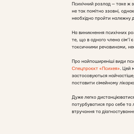
Психічний розлад — таке ж 
не так помітно ззовні, одна
необхідно пройти належну д
На виникнення психічних роз
те, що в одного члена сім’ї 
токсичними речовинами, не
Про найпоширеніші види псих
Спецпроєкт «Психея»
. Цей 
застосовуються найчастіше,
поставити сімейному лікарю,
Дуже легко дистанціюватися
потурбуватися про себе та 
втручання та діагностуванн