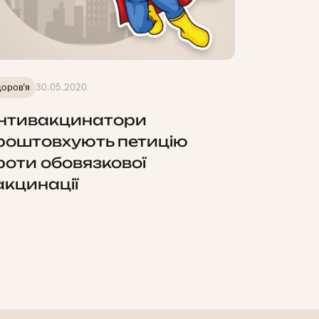
оров'я
30.05.2020
нтивакцинатори
роштовхують петицію
роти обовязкової
акцинації