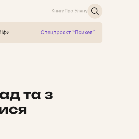
Книги
Про Уляну
Міфи
Спецпроєкт “Психея”
ад та з
тися