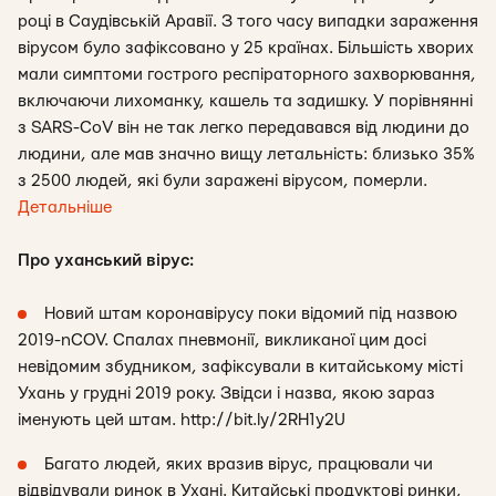
році в Саудівській Аравії. З того часу випадки зараження
вірусом було зафіксовано у 25 країнах. Більшість хворих
мали симптоми гострого респіраторного захворювання,
включаючи лихоманку, кашель та задишку. У порівнянні
з SARS-CoV він не так легко передавався від людини до
людини, але мав значно вищу летальність: близько 35%
з 2500 людей, які були заражені вірусом, померли.
Детальніше
Про уханський вірус:
Новий штам коронавірусу поки відомий під назвою
2019-nCOV. Спалах пневмонії, викликаної цим досі
невідомим збудником, зафіксували в китайському місті
Ухань у грудні 2019 року. Звідси і назва, якою зараз
іменують цей штам. http://bit.ly/2RH1y2U
Багато людей, яких вразив вірус, працювали чи
відвідували ринок в Ухані. Китайські продуктові ринки,