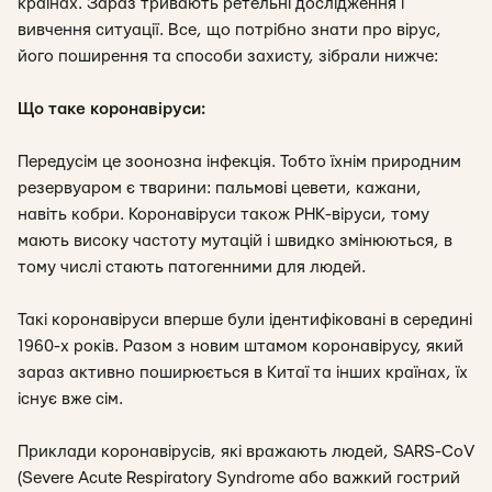
країнах. Зараз тривають ретельні дослідження і
вивчення ситуації. Все, що потрібно знати про вірус,
його поширення та способи захисту, зібрали нижче:
Що таке коронавіруси:
Передусім це зоонозна інфекція. Тобто їхнім природним
резервуаром є тварини: пальмові цевети, кажани,
навіть кобри. Коронавіруси також РНК-віруси, тому
мають високу частоту мутацій і швидко змінюються, в
тому числі стають патогенними для людей.
Такі коронавіруси вперше були ідентифіковані в середині
1960-х років. Разом з новим штамом коронавірусу, який
зараз активно поширюється в Китаї та інших країнах, їх
існує вже сім.
Приклади коронавірусів, які вражають людей, SARS-CoV
(Severe Acute Respiratory Syndrome або важкий гострий