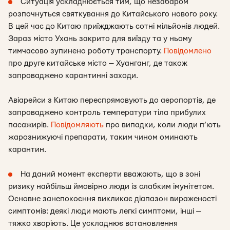
Ситуація ускладнюється тим, що незабаром
розпочнуться святкування до Китайського нового року.
В цей час до Китаю приїжджають сотні мільйонів людей.
Зараз місто Ухань закрито для виїзду та у ньому
тимчасово зупинено роботу транспорту.
Повідомлено
про друге китайське місто — Хуанганг, де також
запроваджено карантинні заходи.
Авіарейси з Китаю переспрямовують до аеропортів, де
запроваджено контроль температури тіла прибулих
пасажирів.
Повідомляють
про випадки, коли люди п’ють
жарознижуючі препарати, таким чином оминають
карантин.
На даний момент експерти вважають, що в зоні
ризику найбільш ймовірно люди із слабким імунітетом.
Основне занепокоєння викликає діапазон вираженості
симптомів: деякі люди мають легкі симптоми, інші —
тяжко хворіють. Це ускладнює встановлення