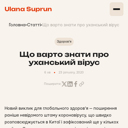
Ulana Suprun
Головна
>
Статті
>
Що варто знати про уханський вірус
Здоров'я
Що варто знати про
уханський вірус
6 хв
23 january, 2020
Поширити:
Новий виклик для глобального здоров’я — поширення
раніше невідомого штаму коронавірусу, що швидко
розповсюджується в Китаї і зафіксований ще у кількох