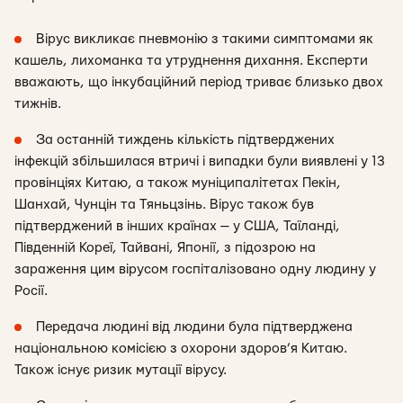
Вірус викликає пневмонію з такими симптомами як
кашель, лихоманка та утруднення дихання. Експерти
вважають, що інкубаційний період триває близько двох
тижнів.
За останній тиждень кількість підтверджених
інфекцій збільшилася втричі і випадки були виявлені у 13
провінціях Китаю, а також муніципалітетах Пекін,
Шанхай, Чунцін та Тяньцзінь. Вірус також був
підтверджений в інших країнах — у США, Таїланді,
Південній Кореї, Тайвані, Японії, з підозрою на
зараження цим вірусом госпіталізовано одну людину у
Росії.
Передача людині від людини була підтверджена
національною комісією з охорони здоров’я Китаю.
Також існує ризик мутації вірусу.