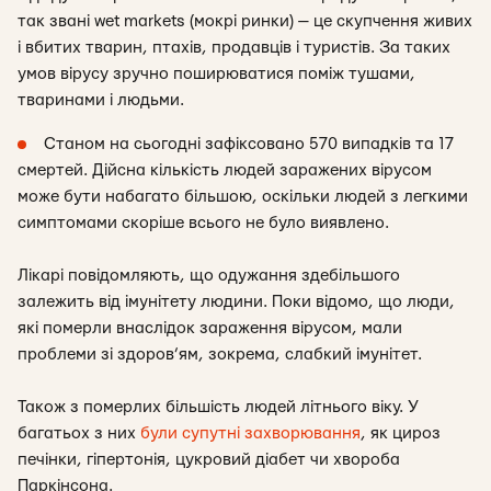
так звані wet markets (мокрі ринки) — це скупчення живих
і вбитих тварин, птахів, продавців і туристів. За таких
умов вірусу зручно поширюватися поміж тушами,
тваринами і людьми.
Станом на сьогодні зафіксовано 570 випадків та 17
смертей. Дійсна кількість людей заражених вірусом
може бути набагато більшою, оскільки людей з легкими
симптомами скоріше всього не було виявлено.
Лікарі повідомляють, що одужання здебільшого
залежить від імунітету людини. Поки відомо, що люди,
які померли внаслідок зараження вірусом, мали
проблеми зі здоров’ям, зокрема, слабкий імунітет.
Також з померлих більшість людей літнього віку. У
багатьох з них
були супутні захворювання
, як цироз
печінки, гіпертонія, цукровий діабет чи хвороба
Паркінсона.