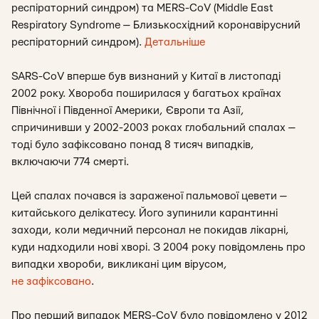
респіраторний синдром) та MERS-CoV (Middle East
Respiratory Syndrome — Близькосхідний коронавірусний
респіраторний синдром).
Детальніше
SARS-CoV вперше був визнаний у Китаї в листопаді
2002 року. Хвороба поширилася у багатьох країнах
Північної і Південної Америки, Європи та Азії,
спричинивши у 2002-2003 роках глобальний спалах —
тоді було зафіксовано понад 8 тисяч випадків,
включаючи 774 смерті.
Цей спалах почався із зараженої пальмової цевети —
китайського делікатесу. Його зупинили карантинні
заходи, коли медичний персонал не покидав лікарні,
куди надходили нові хворі. З 2004 року повідомлень про
випадки хвороби, викликані цим вірусом,
не зафіксовано
.
Про перший випадок MERS-CoV було повідомлено у 2012