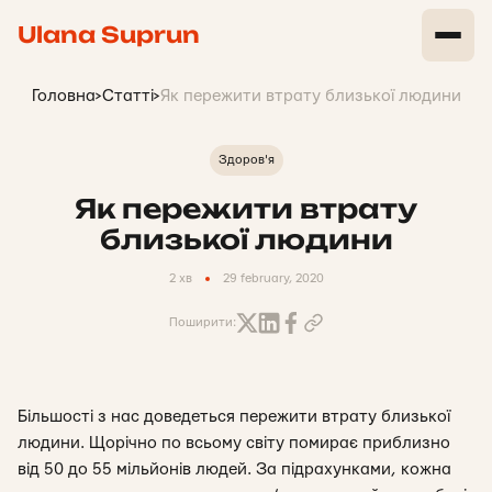
Ulana Suprun
Головна
>
Статті
>
Як пережити втрату близької людини
Здоров'я
Як пережити втрату
близької людини
2 хв
29 february, 2020
Поширити:
Більшості з нас доведеться пережити втрату близької
людини. Щорічно по всьому світу помирає приблизно
від 50 до 55 мільйонів людей. За підрахунками, кожна