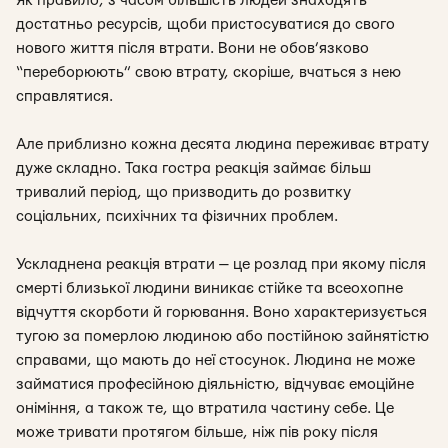
Як правило, з часом більшість людей знаходять
достатньо ресурсів, щоби пристосуватися до свого
нового життя після втрати. Вони не обов’язко
во
“переборюють” свою втрату, скоріше, вчаться з нею
справлятися.
Але приблизно кожна десята людина переживає втрату
дуже складно. Така гостра реакція займає більш
тривалий період, що призводить до розвитку
соціальних, психічних та фізичних проблем.
Ускладнена реакція втрати — це розлад при якому після
смерті близької людини виникає стійке та всеохопне
відчуття скорботи й горювання. Воно характеризується
тугою за померлою людиною або постійною зайнятістю
справами, що мають до неї стосунок. Людина не може
займатися професійною діяльністю, відчуває емоційне
оніміння, а також те, що втратила частину себе. Це
може тривати протягом більше, ніж пів року після