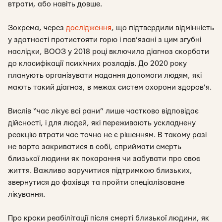
втрати, або навіть довше.
Зокрема, через
дослідження
, що підтвердили відмінність
у здатності протистояти горю і пов’язані з цим згубні
наслідки, ВООЗ у 2018 році включила діагноз скорботи
до класифікації психічних розладів. До 2020 року
планують організувати надання допомоги людям, які
мають такий діагноз, в межах систем охорони здоров’я.
Вислів “час лікує всі рани” лише частково відповідає
дійсності, і для людей, які переживають ускладнену
реакцію втрати час точно не є рішенням. В такому разі
не варто закриватися в собі, сприймати смерть
близької людини як покарання чи забувати про своє
життя. Важливо заручитися підтримкою близьких,
звернутися до фахівця та пройти спеціалізоване
лікування.
Про кроки реабілітації після смерті близької людини, як