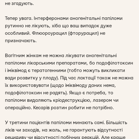
не згадують.
Тепер увага. Інтерферонами аногенітальні папіломи
рутинно не лікують, хіба що ваш випадок дуже
особливий. Флюороурацил (фторурацил) не
призначають.
Вагітним жінкам не можна лікувати аногенітальні
папіломи лікарськими препаратами, бо подофілотоксин
і іміквімод є тератогенними (тобто можуть викликати
вади розвитку у плоду). Під час лактації також не можна
їх використовувати (щодо іміквімоду даних нема,
подофілотоксин не радять). Якщо є потреба, то
папіломи видаляють кріодеструкцією, лазером чи
операційно. Кесарів розтин робити не потрібно.
У третини пацієнтів папіломи минають самі. Більшість
ліків чи заходів, на жаль, не гарантують відсутності
рецидиву чи відсутності побічних реакцій. Але краще