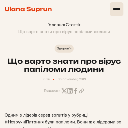
Ulana Suprun
Головна
>
Статті
>
Що варто знати про вірус папіломи людини
Здоров'я
Що варто знати про вірус
папіломи людини
10 хв
06 november, 2019
Поширити:
Одним з лідерів серед запитів у рубриці
#НезручніПитання були папіломи. Вони ж є лідерами за