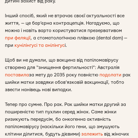
дитині захист від раку.
Інший спосіб, який не втрачає своєї актуальності все
життя, — це бар’єрна контрацепція. Нагадуємо, що
можна і навіть варто користуватися презервативом
при феляції
, а стоматологічною плівкою (dental dam) —
при
кунілінгусі та анілінгус
і.
Щоб ви не думали, що вакцина від папіломавірусу
створена для “знищення фертильності”: Австралія
поставила
за мету до 2035 року повністю
подолати
рак
шийки матки завдяки обов’язковій вакцинації, тобто
звести нанівець нові випадки.
Тепер про сумне. Про рак. Рак шийки матки другий за
поширеністю тип пухлин серед жінок. Саме жінки
ризикують передусім, бо онкогенна активність
папіломавірусу (наскільки його гени, що змушують
клітини ділитися, будуть дієвими)
залежить
від жіночих