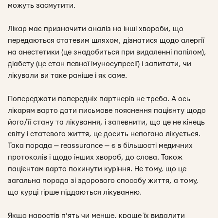
можуть засмутити.
Лікар має призначити аналіз на інші хвороби, що
передаються статевим шляхом, дізнатися щодо алергії
на анестетики (це знадобиться при видаленні папілом),
діабету (це стан певної імуносупресії) і запитати, чи
лікували ви таке раніше і як саме.
Попереджати попередніх партнерів не треба. А ось
лікарям варто дати письмове пояснення пацієнту щодо
його/її стану та лікування, і запевнити, що це не кінець
світу і статевого життя, це досить непогано лікується.
Така порада — reassurance — є в більшості медичних
протоколів і щодо інших хвороб, до слова. Також
пацієнтам варто покинути куріння. Не тому, що це
загальна порада зі здорового способу життя, а тому,
що курці гірше піддаються лікуванню.
Якщо наростів п’ять чи менше, краще їх видалити