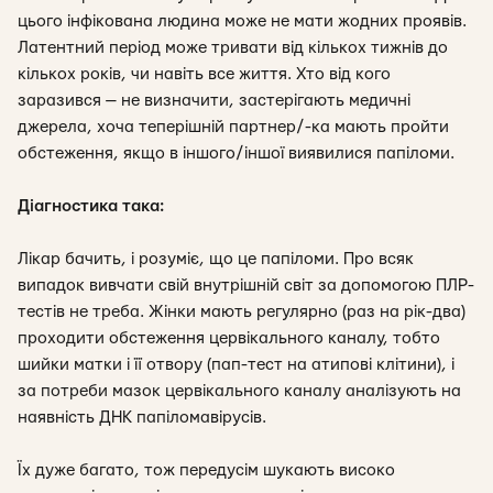
цього інфікована людина може не мати жодних проявів.
Латентний період може тривати від кількох тижнів до
кількох років, чи навіть все життя. Хто від кого
заразився — не визначити, застерігають медичні
джерела, хоча теперішній партнер/-ка мають пройти
обстеження, якщо в іншого/іншої виявилися папіломи.
Діагностика така:
Лікар бачить, і розуміє, що це папіломи. Про всяк
випадок вивчати свій внутрішній світ за допомогою ПЛР-
тестів не треба. Жінки мають регулярно (раз на рік-два)
проходити обстеження цервікального каналу, тобто
шийки матки і її отвору (пап-тест на атипові клітини), і
за потреби мазок цервікального каналу аналізують на
наявність ДНК папіломавірусів.
Їх дуже багато, тож передусім шукають високо