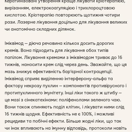
Кератинізовані утворення краще лікувати кріотерапією,
вирізанням, електрокоагуляцією і трихлороцтовою
кислотою. Кріотерапію повторюють щотижня чотири
рази. Лазерне лікування доцільно для лікування великих
чи анатомічно складних ділянок.
Іміквімод — діюча речовина кількох досить дорогих
кремів. Вона підходить для лікування обох типів
папілом. Лікування кремами з іміквімодом триває до 16
тижнів, наносити крем слід через день. Зважайте, що ця
мазь знижує ефективність бар’єрної контрацепції.
Іміквімод сприяє виділенню інтерферону-альфа та
фактору некрозу пухлин — компонентів противірусного і
протипухлинного імунітету. Інші ліки такого ж штибу —
це мазі з сінекатехінами: поліфенолами зеленого чаю.
Вони також спиняють поділ клітин, і лікувати ними слід
16 тижнів щодня. Ефективність не є 100%, і можливі
рецидиви та побічні ефекти. Більше жодні ліки, що так
чи інак впливають на імунну відповідь, протоколи навіть