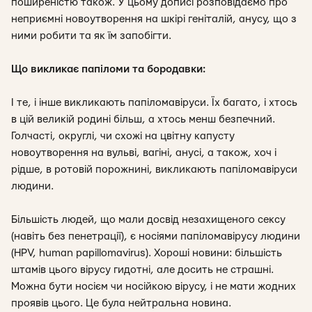
поширеністю також. У цьому дописі розповідаємо про
неприємні новоутворення на шкірі геніталій, анусу, що з
ними робити та як їм запобігти.
Що викликає папіломи та бородавки:
І те, і інше викликають папіломавіруси. Їх багато, і хтось
в цій великій родині більш, а хтось менш безпечний.
Голчасті, округлі, чи схожі на цвітну капусту
новоутворення на вульві, вагіні, анусі, а також, хоч і
рідше, в ротовій порожнині, викликають папіломавіруси
людини.
Більшість людей, що мали досвід незахищеного сексу
(навіть без пенетрації), є носіями папіломавірусу людини
(HPV, human papillomavirus). Хороші новини: більшість
штамів цього вірусу гидотні, але досить не страшні.
Можна бути носієм чи носійкою вірусу, і не мати жодних
проявів цього. Це була нейтральна новина.