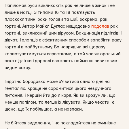
Папіломавіруси викликають рак не лише в жінок і не
лише в матці. З типами 16 та 18 пов’язують
плоскоклітинні раки голови та шиї, зокрема, рак
гортані. Актор Майкл Дуглас нещодавно
подолав
рак
гортані, викликаний цим вірусом. Вакцинація підлітків: і
дівчат, і хлопців є ефективним способом запобігти раку
гортані в майбутньому. Бо навряд чи всі щоразу
користуватимуться серветками, в той час як оральний
секс підлітки і дорослі вважають найменш ризиковим
видом сексу.
Гидотна бородавка може з’явитися одного дня на
геніталіях. Краще не соромитися цього незручного
питання, і мерщій йти до лікаря. Як ви зрозуміли, що
менше папілом, то легше їх лікувати. Якщо чекати, є
шанс, що їх побільшає, а не навпаки.
Не бійтеся видалення, і не покладайтеся на сумнівне