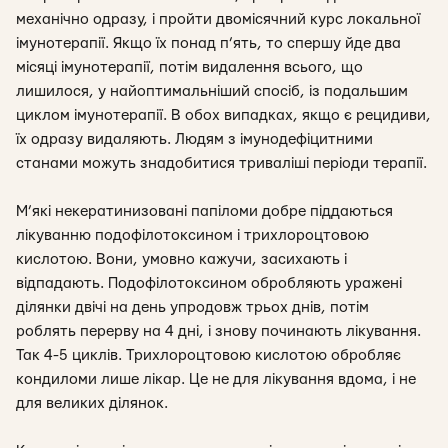
механічно одразу, і пройти двомісячний курс локальної
імунотерапії. Якщо їх понад п’ять, то спершу йде два
місяці імунотерапії, потім видалення всього, що
лишилося, у найоптимальніший спосіб, із подальшим
циклом імунотерапії. В обох випадках, якщо є рецидиви,
їх одразу видаляють. Людям з імунодефіцитними
станами можуть знадобитися триваліші періоди терапії.
М’які некератинизовані папіломи добре піддаються
лікуванню подофілотоксином і трихлороцтовою
кислотою. Вони, умовно кажучи, засихають і
відпадають. Подофілотоксином обробляють уражені
ділянки двічі на день упродовж трьох днів, потім
роблять перерву на 4 дні, і знову починають лікування.
Так 4-5 циклів. Трихлороцтовою кислотою обробляє
кондиломи лише лікар. Це не для лікування вдома, і не
для великих ділянок.