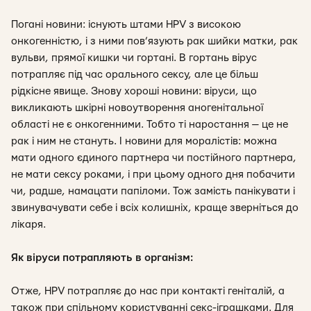
Погані новини: існують штами HPV з високою
онкогенністю, і з ними пов’язують рак шийки матки, рак
вульви, прямої кишки чи гортані. В гортань вірус
потрапляє під час орального сексу, але це більш
рідкісне явище. Знову хороші новини: віруси, що
викликають шкірні новоутворення аногенітальної
області не є онкогенними. Тобто ті наростання — це не
рак і ним не стануть. І новини для моралістів: можна
мати одного єдиного партнера чи постійного партнера,
не мати сексу роками, і при цьому одного дня побачити
чи, радше, намацати папіломи. Тож замість панікувати і
звинувачувати себе і всіх колишніх, краще зверніться до
лікаря.
Як віруси потрапляють в організм:
Отже, HPV потрапляє до нас при контакті геніталій, а
також при спільному користуванні секс-іграшками. Для