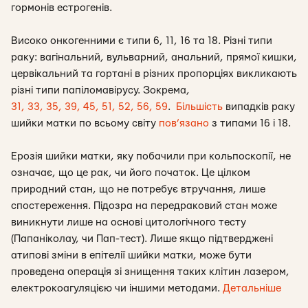
гормонів естрогенів.
Високо онкогенними є типи 6, 11, 16 та 18. Різні типи
раку: вагінальний, вульварний, анальний, прямої кишки,
цервікальний та гортані в різних пропорціях викликають
різні типи папіломавірусу. Зокрема,
31, 33, 35, 39, 45, 51, 52, 56, 59
.
Більшість
випадків раку
шийки матки по всьому світу
пов’язано
з типами 16 і 18.
Ерозія шийки матки, яку побачили при кольпоскопії, не
означає, що це рак, чи його початок. Це цілком
природний стан, що не потребує втручання, лише
спостереження. Підозра на передраковий стан може
виникнути лише на основі цитологічного тесту
(Папаніколау, чи Пап-тест). Лише якщо підтверджені
атипові зміни в епітелії шийки матки, може бути
проведена операція зі знищення таких клітин лазером,
електрокоагуляцією чи іншими методами.
Детальніше