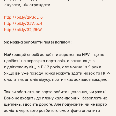
лікувати, ніж страждати.
http://bit.ly/2PSdLT6
http://bit.ly/2JVJuz4
http://bit.ly/32jjRhW
Як можна запобігти появі папілом:
Найкращий спосіб запобігти зараженню HPV — це не
целібат і не перевірка партнерів, а вакцинація в
підлітковому віці, в 11-12 років, але можна і з 9 років.
Якщо він уже позаду, жінки можуть здати мазок та ПЛР-
аналіз тих штамів вірусу, проти яких захищає вакцина.
Так ви збагнете, чи варто робити щеплення, чи уже ні.
Воно не входить до плану календарних і безоплатних
щеплень, і досить дороге. Але подумайте, чи не варто
замість чергового розбитого смартфона оплатити