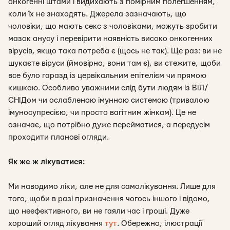
онкогенні штами і видихають з помірним полегшенням,
коли їх не знаходять. Джерела зазначають, що
чоловіки, що мають секс з чоловіками, можуть зробити
мазок анусу і перевірити наявність високо онкогенних
вірусів, якщо така потреба є (щось не так). Ще раз: ви не
шукаєте віруси (ймовірно, вони там є), ви стежите, щоби
все було гаразд із цервікальним епітелієм чи прямою
кишкою. Особливо уважними слід бути людям із ВІЛ/
СНІДом чи ослабленою імунною системою (тривалою
імуносупресією, чи просто вагітним жінкам). Це не
означає, що потрібно дуже перейматися, а передусім
проходити планові огляди.
Як же ж лікуватися:
Ми наводимо ліки, але не для самолікування. Лише для
того, щоби в разі призначення чогось іншого і відомо,
що неефективного, ви не гаяли час і гроші. Дуже
хороший огляд лікування
тут
. Обережно, ілюстрації