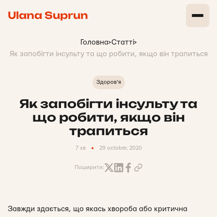
Ulana Suprun
Головна
>
Статті
>
Як запобігти інсульту та що робити, якщо він трапиться
Здоров'я
Як запобігти інсульту та
що робити, якщо він
трапиться
7 хв
29 october, 2020
Поширити:
Завжди здається, що якась хвороба або критична