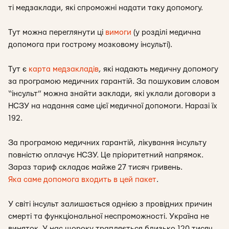
ті медзаклади, які спроможні надати таку допомогу.
Тут можна переглянути ці
вимоги
(у розділі медична
допомога при гострому мозковому інсульті).
Тут є
карта медзакладів
, які надають медичну допомогу
за програмою медичних гарантій. За пошуковим словом
“інсульт” можна знайти заклади, які уклали договори з
НСЗУ на надання саме цієї медичної допомоги. Наразі їх
192.
За програмою медичних гарантій, лікування інсульту
повністю оплачує НСЗУ. Це пріоритетний напрямок.
Зараз тариф складає майже 27 тисяч гривень.
Яка саме допомога входить в цей пакет
.
У світі інсульт залишається однією з провідних причин
смерті та функціональної неспроможності. Україна не
виняток. У нас щороку трапляється близько 120 тисяч