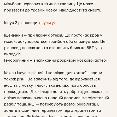
мільйони нервових клітин за хвилину. Це може
призвести до травми мозку, інвалідності та смерті.
Існує 2 різновиди
інсульту
:
Ішемічний — при якому артерія, що постачає кров у
мозок, закупорюється тромбом або спазмується. Це
різновид переважає та становить близько 85% усіх
випадків.
Геморагічний — викликаний розривом мозкової артерії.
Кожен інсульт різний, і наслідки для кожної людини
також різні. Це залежить від того, де відбувається
інсульт у мозку, і наскільки велика його область
пошкоджена. Деякі люди досить добре відновлюються
опісля завдяки вчасно наданій допомозі та ефективній
реабілітації, інші — потребують довгої реабілітації,
занять з фізичним терапевтом, ерготерапевтом та
логопедом. Як інфаркт, інсульт може спричинити