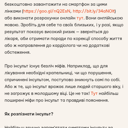
безкоштовно завантажити на смартфон за цими
лінками (
https://goo.gl/nQ2EsN
,
http://bit.ly/34aNOlt
)
або виконати розрахунки онлайн
тут
. Вони англійською
мовою. Зробіть для себе та своїх близьких, і у разі, якщо
результат показує високий ризик — зверніться до
лікаря, аби отримати поради по корекції способу життя
або ж направлення до кардіолога чи на додаткові
обстеження.
Про інсульт існує безліч міфів. Наприклад, що для
лікування необхідні крапельниці, чи що порушення,
спричинені інсультом, поступово зникнуть самі по собі.
Або ж те, що інсульт вражає лише людей старшого віку, і
не загрожує в молодшому віці. Це не так!
Тут
найбільш
поширені міфи про інсульт та правдиві пояснення.
Як розпізнати інсульт?
Найбільш зручно запам’ятати симптоми інсульту за