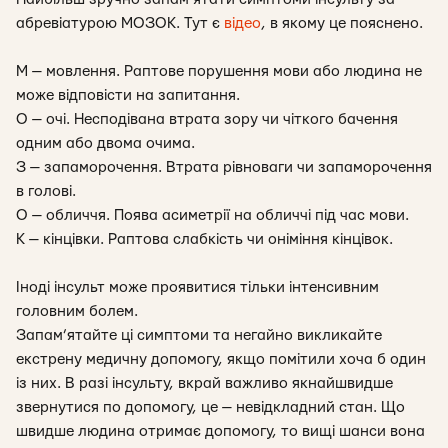
абревіатурою МОЗОК. Тут є
відео
, в якому це пояснено.
М — мовлення. Раптове порушення мови або людина не
може відповісти на запитання.
О — очі. Несподівана втрата зору чи чіткого бачення
одним або двома очима.
З — запаморочення. Втрата рівноваги чи запаморочення
в голові.
О — обличчя. Поява асиметрії на обличчі під час мови.
К — кінцівки. Раптова слабкість чи оніміння кінцівок.
Іноді інсульт може проявитися тільки інтенсивним
головним болем.
Запам’ятайте ці симптоми та негайно викликайте
екстрену медичну допомогу, якщо помітили хоча б один
із них. В разі інсульту, вкрай важливо якнайшвидше
звернутися по допомогу, це — невідкладний стан. Що
швидше людина отримає допомогу, то вищі шанси вона