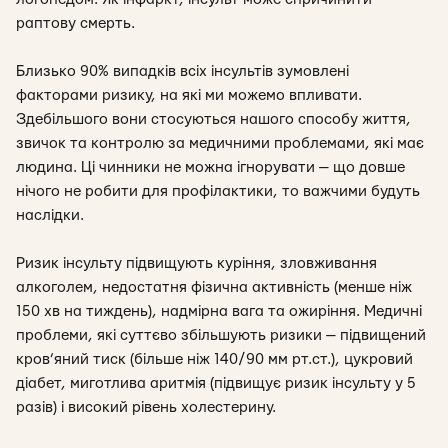
раптову смерть.
Близько 90% випадків всіх інсультів зумовлені
факторами ризику, на які ми можемо впливати.
Здебільшого вони стосуються нашого способу життя,
звичок та контролю за медичними проблемами, які має
людина. Ці чинники не можна ігнорувати — що довше
нічого не робити для профілактики, то важчими будуть
наслідки.
Ризик інсульту підвищують куріння, зловживання
алкоголем, недостатня фізична активність (менше ніж
150 хв на тиждень), надмірна вага та ожиріння. Медичні
проблеми, які суттєво збільшують ризики — підвищений
кров’яний тиск (більше ніж 140/90 мм рт.ст.), цукровий
діабет, миготлива аритмія (підвищує ризик інсульту у 5
разів) і високий рівень холестерину.