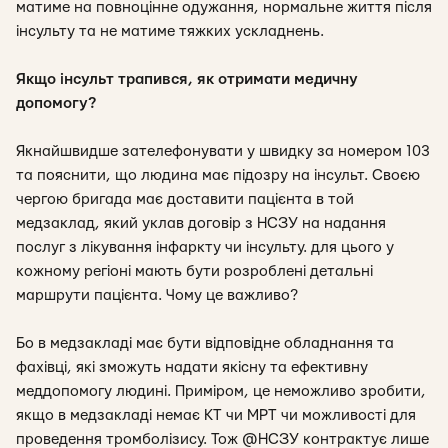
матиме на повноцінне одужання, нормальне життя після
інсульту та не матиме тяжких ускладнень.
Якщо інсульт трапився, як отримати медичну
допомогу?
Якнайшвидше зателефонувати у швидку за номером 103
та пояснити, що людина має підозру на інсульт. Своєю
чергою бригада має доставити пацієнта в той
медзаклад, який уклав договір з НСЗУ на надання
послуг з лікування інфаркту чи інсульту. для цього у
кожному регіоні мають бути розроблені детальні
маршрути пацієнта. Чому це важливо?
Бо в медзакладі має бути відповідне обладнання та
фахівці, які зможуть надати якісну та ефективну
меддопомогу людині. Приміром, це неможливо зробити,
якщо в медзакладі немає КТ чи МРТ чи можливості для
проведення тромболізису. Тож @НСЗУ контрактує лише