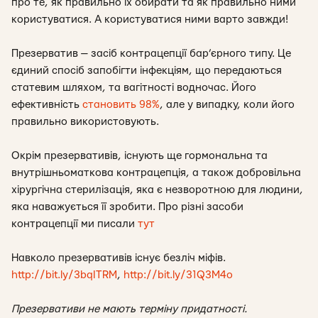
про те, як правильно їх обирати та як правильно ними
користуватися. А користуватися ними варто завжди!
Презерватив — засіб контрацепції бар’єрного типу. Це
єдиний спосіб запобігти інфекціям, що передаються
статевим шляхом, та вагітності водночас. Його
ефективність
становить 98%
, але у випадку, коли його
правильно використовують.
Окрім презервативів, існують ще гормональна та
внутрішньоматкова контрацепція, а також добровільна
хірургічна стерилізація, яка є незворотною для людини,
яка наважується її зробити. Про різні засоби
контрацепції ми писали
тут
Навколо презервативів існує безліч міфів.
http://bit.ly/3bqITRM
,
http://bit.ly/31Q3M4o
Презервативи не мають терміну придатності.