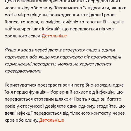
Деякі венеричні захворювання можуть передаватися і
через шкіру або слину. Також можна їх підхопити, якщо в
роті є мікротріщини, пошкодження та відкриті рани.
Герпес, гонорея, хламідіоз, сифіліс та гепатит В — одні з
найпоширеніших інфекцій, що передаються під час
орального сексу.
Детальніше
Якщо я зараз перебуваю в стосунках лише з одним
партнером або якщо моя партнерка п’є протизаплідні
гормональні препарати, можна не користуватися
презервативами.
Користуватися презервативами потрібно завжди, адже
їхня перша функція — бар’єрний захист від інфекцій, що
передаються статевим шляхом. Навіть якщо ви багато
років у стосунках і довіряєте один одному, згадайте, що
деякі інфекції передаються від тілесного контакту, через
кров або слину.
Детальніше