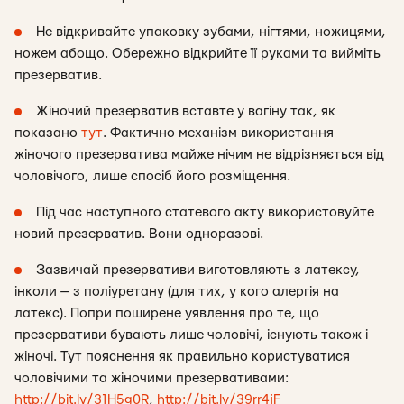
Не відкривайте упаковку зубами, нігтями, ножицями,
ножем абощо. Обережно відкрийте її руками та вийміть
презерватив.
Жіночий презерватив вставте у вагіну так, як
показано
тут
. Фактично механізм використання
жіночого презерватива майже нічим не відрізняється від
чоловічого, лише спосіб його розміщення.
Під час наступного статевого акту використовуйте
новий презерватив. Вони одноразові.
Зазвичай презервативи виготовляють з латексу,
інколи — з поліуретану (для тих, у кого алергія на
латекс). Попри поширене уявлення про те, що
презервативи бувають лише чоловічі, існують також і
жіночі. Тут пояснення як правильно користуватися
чоловічими та жіночими презервативами:
http://bit.ly/31H5g0R
,
http://bit.ly/39rr4jF