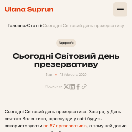
Ulana Suprun
Головна
>
Статті
>
Сьогодні Світовий день презервативу
Здоров'я
Сьогодні Світовий день
презервативу
5 хв
13 february, 2020
Поширити:
Сьогодні Світовий день презерватива. Завтра, у День
святого Валентина, щосекунди у світі будуть
використовувати
по 87 презервативів
, а тому цей допис