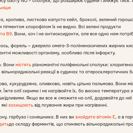
ису азоту NO – сполуки, що розширює судини і знижує тиск. 
ьніше
а, кропива, листкова капуста кейл, броколі, зелений горошо
м пігментом хлорофілом їх не видно. Всі зелені продукти
 та В9
. Вони, хоч і не антиоксиданти, але все одно нам потріб
ось, форель — джерело омега-3-поліненасичених жирних кисло
нтні можливості організму, особливо після інфаркту.
о. Вони
містять
різноманітні поліфенольні сполуки: хлоригено
ь
вільнорадикальні реакції в судинах та атеросклеротичних 
ова, кукурудзяна, оливкова, навіть цільна пальмова. Вони м
Їжте олії сирими і не нагрівайте їх, бо висока температура
 шкідливими. Якщо ви все ж смажите на олії, додавайте до неї
,
які
захищають
від псування жири при нагріванні.
ьону, гарбуза і соняшника. В них ви
знайдете вітамін Е
, а в га
дить
до складу ферментів, що спиняють вільнорадикальні пр