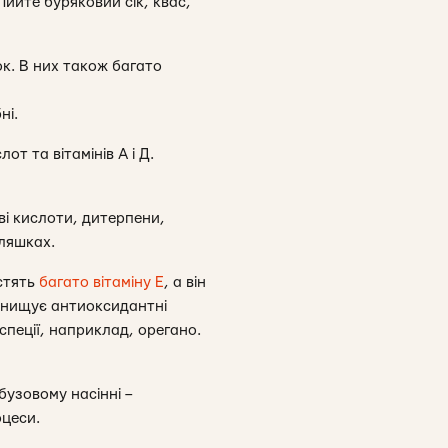
Пийте буряковий сік, квас,
к. В них також багато
ні.
т та вітамінів А і Д.
ві кислоти, дитерпени,
бляшках.
істять
багато вітаміну Е
, а він
 знищує антиоксидантні
 спеції, наприклад, орегано.
рбузовому насінні –
оцеси.