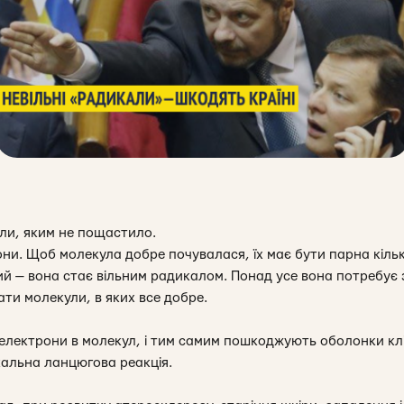
ули, яким не пощастило.
они. Щоб молекула добре почувалася, їх має бути парна кільк
вий — вона стає вільним радикалом. Понад усе вона потребує
ти молекули, в яких все добре.
електрони в молекул, і тим самим пошкоджують оболонки кл
альна ланцюгова реакція.