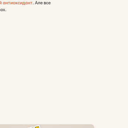
й антиоксидант
. Але все
ах.