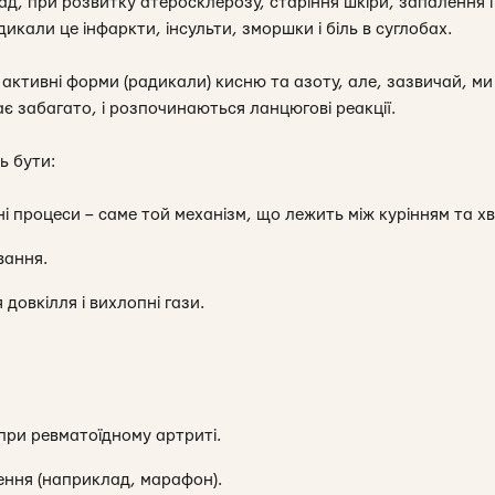
д, при розвитку атеросклерозу, старіння шкіри, запалення і
икали це інфаркти, інсульти, зморшки і біль в суглобах.
активні форми (радикали) кисню та азоту, але, зазвичай, ми
ає забагато, і розпочинаються ланцюгові реакції.
ь бути:
і процеси – саме той механізм, що лежить між курінням та хв
вання.
довкілля і вихлопні гази.
 при ревматоїдному артриті.
ення (наприклад, марафон).