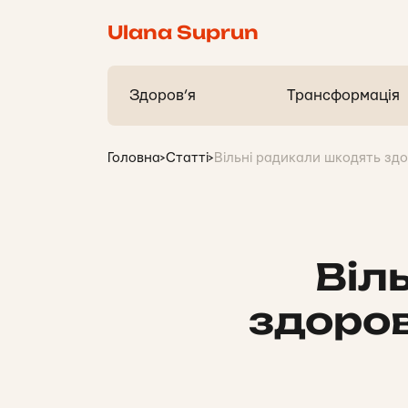
Ulana Suprun
Здоров’я
Трансформація
Головна
>
Статті
>
Вільні радикали шкодять здор
Віл
здоров