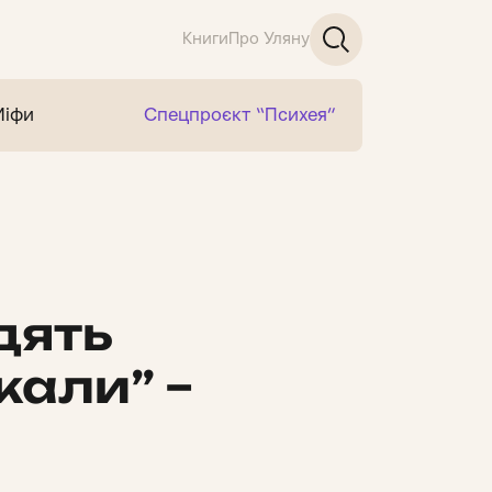
Книги
Про Уляну
Міфи
Спецпроєкт “Психея”
дять
кали” –