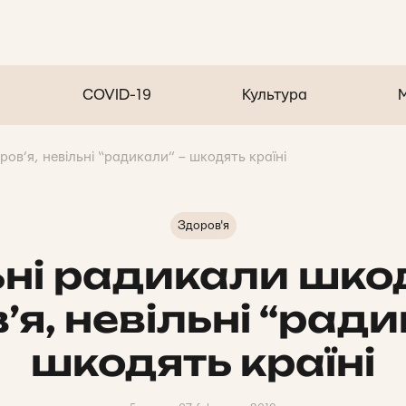
COVID-19
Культура
ов’я, невільні “радикали” – шкодять країні
Здоров'я
ьні радикали шко
’я, невільні “ради
шкодять країні