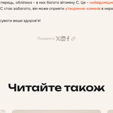
 перець, обліпиха – в них багато вітаміну С. Це –
найвідоміши
у С стає забагато, він може сприяти
утворенню каменів
в нирк
сувати ваше здоров’я!
Поширити:
Читайте також