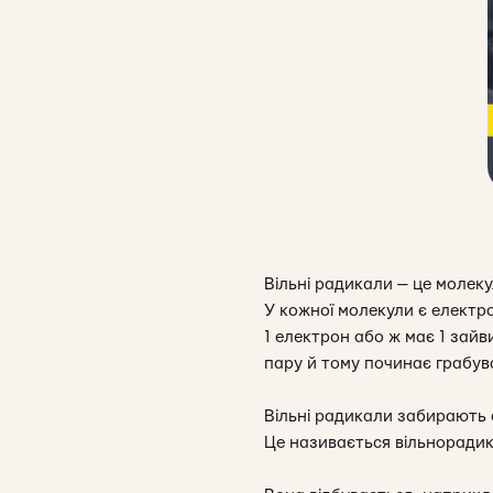
Вільні радикали — це молек
У кожної молекули є електр
1 електрон або ж має 1 зай
пару й тому починає грабува
Вільні радикали забирають 
Це називається вільнорадик