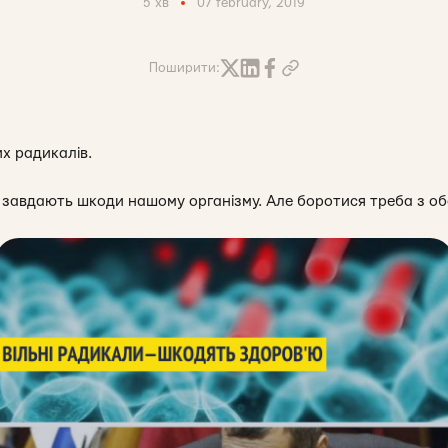
5 хв
07 february, 2019
Поширити:
х радикалів.
кі завдають шкоди нашому організму. Але боротися треба з о