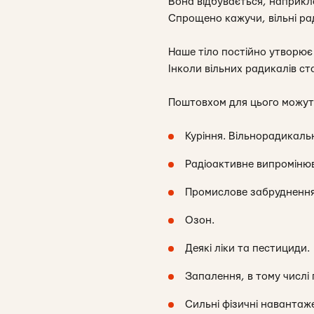
Вона відбувається, наприкла
Спрощено кажучи, вільні рад
Наше тіло постійно утворює 
Інколи вільних радикалів ст
Поштовхом для цього можут
Куріння. Вільнорадикальн
Радіоактивне випроміню
Промислове забруднення 
Озон.
Деякі ліки та пестициди.
Запалення, в тому числі
Сильні фізичні навантаж