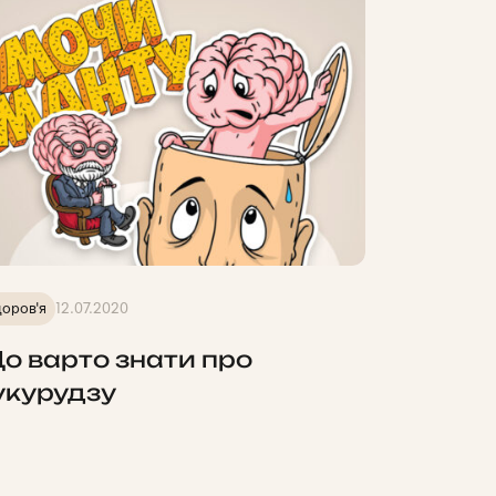
оров'я
12.07.2020
о варто знати про
укурудзу