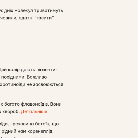
сусідніх молекул триватимуть
речовини, здатні “гасити”
Цей колір дають пігменти-
о похідними. Важливо
 каротиноїди не засвоюються
х багато флавоноїдів. Вони
х хвороб.
Детальніше
їди, і речовина бетаїн, що
о, рідний нам коренеплід