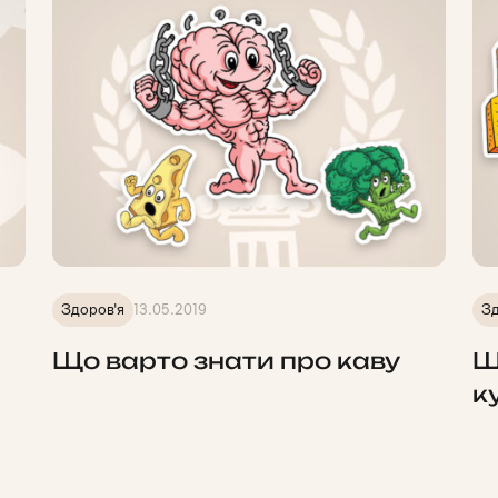
Здоров'я
13.05.2019
Зд
Що варто знати про каву
Щ
к