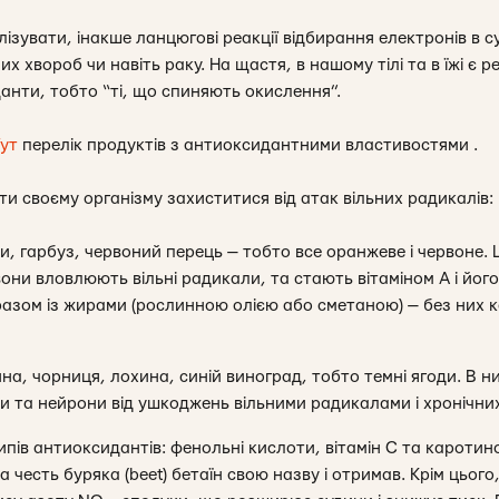
лізувати, інакше ланцюгові реакції відбирання електронів в 
них хвороб чи навіть раку. На щастя, в нашому тілі та в їжі є 
анти, тобто “ті, що спиняють окислення”.
ут
перелік продуктів з антиоксидантними властивостями .
и своєму організму захиститися від атак вільних радикалів:
, гарбуз, червоний перець — тобто все оранжеве і червоне. 
вони вловлюють вільні радикали, та стають вітаміном А і йог
 разом із жирами (рослинною олією або сметаною) — без них
а, чорниця, лохина, синій виноград, тобто темні ягоди. В ни
и та нейрони від ушкоджень вільними радикалами і хронічни
типів антиоксидантів: фенольні кислоти, вітамін С та каротино
На честь буряка (beet) бетаїн свою назву і отримав. Крім цьог