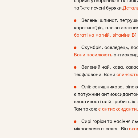
сприяє утворенню в тілі зак
та їжте печені буряки.
Детал
Зелень: шпинат, петрушк
каротиноїдів, але за зелени
багаті на магній, вітаміни В1
Скумбрія, оселедець, лос
Вони посилюють
антиоксида
Зелений чай, кава, кака
теафлавони. Вони
спиняют
Олії: соняшникова, ріпак
є потужним антиоксидантом. 
властивості олій і робить їх
Там також
є антиоксиданти
Сирі горіхи та насіння л
мікроелемент селен. Він
вхо