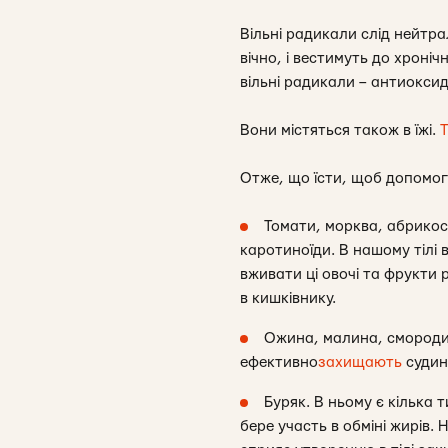
Вільні радикали слід нейтра
вічно, і вестимуть до хроніч
вільні радикали – антиоксид
Вони містяться також в їжі.
Т
Отже, що їсти, щоб допомогт
Томати, морква, абрикоси
каротиноїди. В нашому тілі 
вживати ці овочі та фрукти
в кишківнику.
Ожина, малина, смородин
ефективно
захищають
судин
Буряк. В ньому є кілька 
бере участь в обміні жирів. 