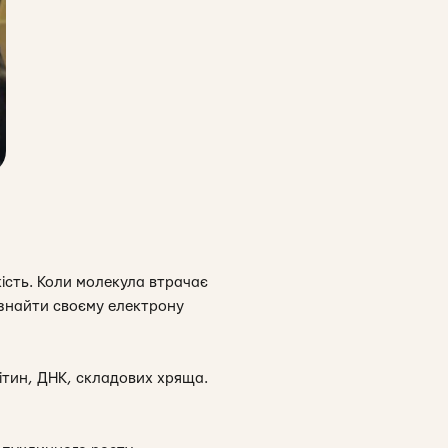
ість. Коли молекула втрачає
 знайти своєму електрону
ітин, ДНК, складових хряща.