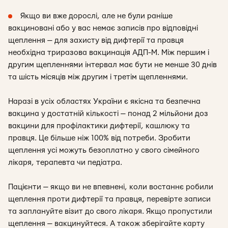
Якщо ви вже дорослі, але не були раніше
вакциновані або у вас немає записів про відповідні
щеплення — для захисту від дифтерії та правця
необхідна триразова вакцинація АДП-М. Між першим і
другим щепленнями інтервал має бути не менше 30 днів
та шість місяців між другим і третім щепленнями.
Наразі в усіх областях України є якісна та безпечна
вакцина у достатній кількості — понад 2 мільйони доз
вакцини для профілактики дифтерії, кашлюку та
правця. Це більше ніж 100% від потреби. Зробити
щеплення усі можуть безоплатно у свого сімейного
лікаря, терапевта чи педіатра.
Пацієнти — якщо ви не впевнені, коли востаннє робили
щеплення проти дифтерії та правця, перевірте записи
та заплануйте візит до свого лікаря. Якщо пропустили
щеплення — вакцинуйтеся. А також зберігайте карту