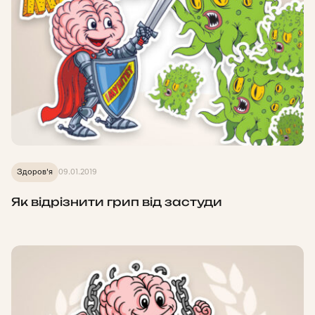
Здоров'я
09.01.2019
Як відрізнити грип від застуди