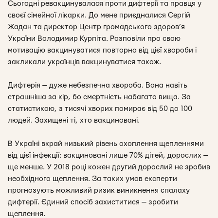
Сьогодні ревакцинувалася проти дифтерії та правця у
своєї сімейної лікарки. До мене приєдналися Сергій
Жадан та директор Центр громадського здоров’я
України Володимир Курпіта. Розповіли про свою
мотивацію вакцинуватися повторно від цієї хвороби і
закликали українців вакцинуватися також.
Дифтерія — дуже небезпечна хвороба. Вона навіть
страшніша за кір, бо смертність набагато вища. За
статистикою, з тисячі хворих помирає від 50 до 100
людей. Захищені ті, хто вакциновані.
В Україні вкрай низький рівень охоплення щепленнями
від цієї інфекції: вакциновані лише 70% дітей, дорослих —
ще менше. У 2018 році кожен другий дорослий не зробив
необхідного щеплення. За таких умов експерти
прогнозують можливий ризик виникнення спалаху
дифтерії. Єдиний спосіб захиститися — зробити
щеплення.