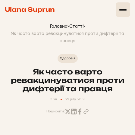
Ulana Suprun
Головна
>
Статті
>
Як часто варто ревакцинуватися проти дифтерії та
правця
Здоров'я
Як часто варто
ревакцинуватися проти
дифтерії та правця
3 хв
29 july, 2019
Поширити: