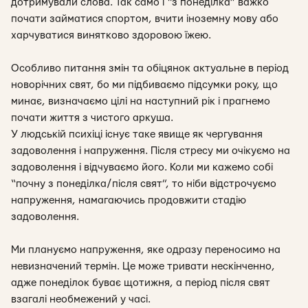
дотримували слова. Так само і “з понеділка” важко
почати займатися спортом, вчити іноземну мову або
харчуватися винятково здоровою їжею.
Особливо питання змін та обіцянок актуальне в період
новорічних свят, бо ми підбиваємо підсумки року, що
минає, визначаємо цілі на наступний рік і прагнемо
почати життя з чистого аркуша.
У людській психіці існує таке явище як чергування
задоволення і напруження. Після стресу ми очікуємо на
задоволення і відчуваємо його. Коли ми кажемо собі
“почну з понеділка/після свят”, то ніби відстрочуємо
напруження, намагаючись продовжити стадію
задоволення.
Ми плануємо напруження, яке одразу переносимо на
невизначений термін. Це може тривати нескінченно,
адже понеділок буває щотижня, а період після свят
взагалі необмежений у часі.