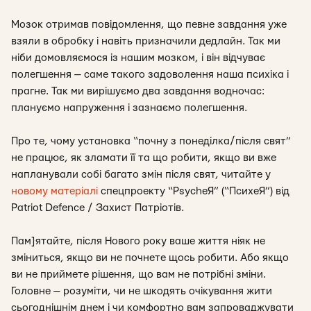
Мозок отримав повідомлення, що певне завдання уже
взяли в обробку і навіть призначили дедлайн. Так ми
ніби домовляємося із нашим мозком, і він відчуває
полегшення — саме такого задоволення наша психіка і
прагне. Так ми вирішуємо два завдання водночас:
плануємо напруження і зазнаємо полегшення.
Про те, чому установка “почну з понеділка/після свят”
не працює, як зламати її та що робити, якщо ви вже
напланували собі багато змін після свят, читайте у
новому матеріалі
спецпроекту “PsycheЯ” (“ПсихеЯ”) від
Patriot Defence / Захист Патріотів.
Пам]ятайте, після Нового року ваше життя ніяк не
зміниться, якщо ви не почнете щось робити. Або якщо
ви не приймете рішення, що вам не потрібні зміни.
Головне — розуміти, чи не шкодять очікування жити
сьогоднішнім днем і чи комфортно вам запроваджувати