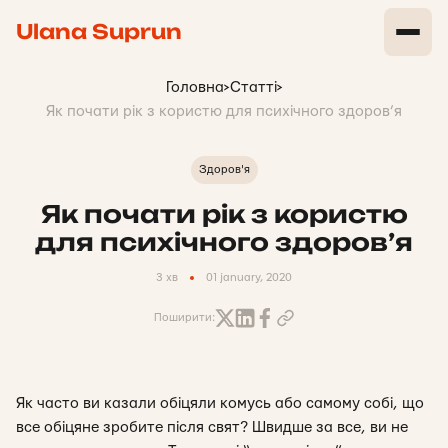
Ulana Suprun
Головна
>
Статті
>
Як почати рік з користю для психічного здоров’я
Здоров'я
Як почати рік з користю
для психічного здоров’я
3 хв
01 january, 2020
Поширити:
Як часто ви казали обіцяли комусь або самому собі, що
все обіцяне зробите після свят? Швидше за все, ви не