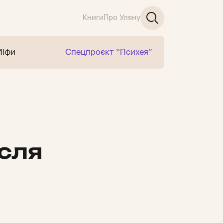
Книги
Про Уляну
Міфи
Спецпроєкт “Психея”
ісля