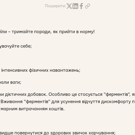
Поширити:
їли – тримайте поради, як прийти в норму!
увачуйте себе;
 інтенсивних фізичних навантажень;
рали ваги;
чи дієтичних добавок. Особливо це стосується “ферментів“, як
. Вживання “ферментів” для усунення відчуття дискомфорту п
 є марним витрачанням коштів.
видше повернутися до здорових звичок харчування;