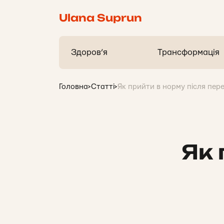
Ulana Suprun
Здоров’я
Трансформація
Головна
>
Статті
>
Як прийти в норму після пер
Як 