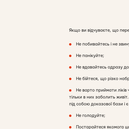
Якщо ви відчуваєте, що пере
Не побивайтесь і не звин
Не панікуйте;
Не вдавайтесь одразу до
Не бійтеся, що різко наб
Не варто приймати ліків 
тільки в них заболить живіт
під собою доказової бази і
Не голодуйте;
Постарайтеся якомога ш