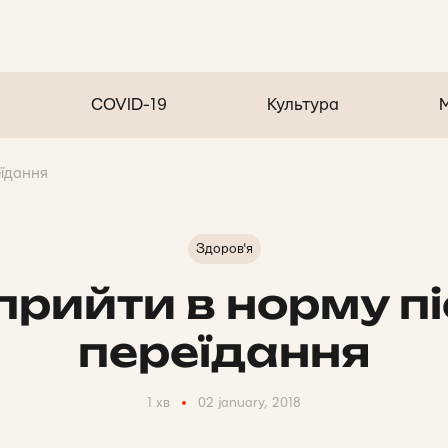
COVID-19
Культура
еїдання
Здоров'я
прийти в норму п
переїдання
1 хв
02 january, 2018