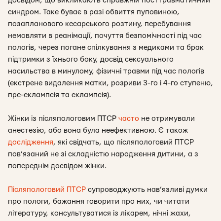
досвідом, що викликають справжній посттравматичний
синдром. Таке буває в разі обвиття пуповиною,
позапланового кесарського розтину, перебування
немовляти в реанімації, почуття безпомічності під час
пологів, через погане спілкування з медиками та брак
підтримки з їхнього боку, досвід сексуального
насильства в минулому, фізичні травми під час пологів
(екстрене видалення матки, розриви 3-го і 4-го ступеню,
пре-еклампсія та еклампсія).
Жінки із післяпологовим ПТСР
часто
не отримували
анестезію, або вона була неефективною. Є також
дослідження
, які свідчать, що післяпологовий ПТСР
пов’язаний не зі складністю народження дитини, а з
попереднім досвідом жінки.
Післяпологовий ПТСР
супроводжують нав’язливі думки
про пологи, бажання говорити про них, чи читати
літературу, консультуватися із лікарем, нічні жахи,