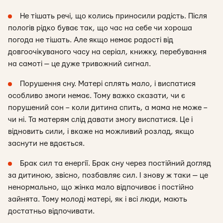
Не тішать речі, що колись приносили радість. Після
пологів рідко буває так, що час на себе чи хороша
погода не тішать. Але якщо немає радості від
довгоочікуваного часу на серіал, книжку, перебування
на самоті — це дуже тривожний сигнал.
Порушення сну. Матері сплять мало, і виспатися
особливо змоги немає. Тому важко сказати, чи є
порушений сон – коли дитина спить, а мама не може –
чи ні. Та матерям слід давати змогу виспатися. Це і
відновить сили, і вкаже на можливий розлад, якщо
заснути не вдається.
Брак сил та енергії. Брак сну через постійний догляд
за дитиною, звісно, позбавляє сил. І знову ж таки — це
ненормально, що жінка мало відпочиває і постійно
зайнята. Тому молоді матері, як і всі люди, мають
достатньо відпочивати.