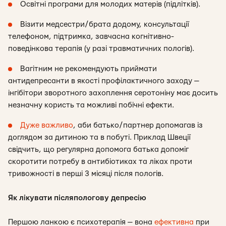
Освітні програми для молодих матерів (підлітків).
Візити медсестри/брата додому, консультації
телефоном, підтримка, завчасна когнітивно-
поведінкова терапія (у разі травматичних пологів).
Вагітним не рекомендують приймати
антидепресанти в якості профілактичного заходу —
інгібітори зворотного захоплення серотоніну має досить
незначну користь та можливі побічні ефекти.
Дуже важливо
, аби батько/партнер допомагав із
доглядом за дитиною та в побуті. Приклад Швеції
свідчить, що регулярна допомога батька допоміг
скоротити потребу в антибіотиках та ліках проти
тривожності в перші 3 місяці після пологів.
Як лікувати післяпологову депресію
Першою ланкою є психотерапія — вона
ефективна
при