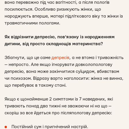
вона переважно під час вагітності, а після пологів
посилюється. Особливо ризикують жінки, що
народжують вперше, матері підліткового віку та жінки із
травматичними пологами.
Як відрізнити депресію, пов’язану із народженням
дитини, від просто складнощів материнства?
Збагнути, що це саме
депресія
, а не втома і тривожність
— непросто. Але якщо ігнорувати довколопологову
депресію, вона може закінчитися суїцидом, вбивством
чи психозом. Відразу варто наголосити: жінка не винна,
що перебуває в такому стані.
Якщо є щонайменше 2 симптоми із 7 наведених, які
тривають понад два тижні не зважаючи ні на що —
скоріш за все йдеться про післяпологову депресію:
Постійний сум і пригнічений настрій.