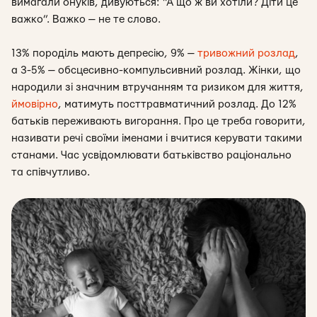
вимагали онуків, дивуються: “А що ж ви хотіли? Діти це
важко”. Важко — не те слово.
13% породіль мають депресію, 9% —
тривожний розлад
,
а 3-5% — обсцесивно-компульсивний розлад. Жінки, що
народили зі значним втручанням та ризиком для життя,
ймовірно
, матимуть посттравматичний розлад. До 12%
батьків переживають вигорання. Про це треба говорити,
називати речі своїми іменами і вчитися керувати такими
станами. Час усвідомлювати батьківство раціонально
та співчутливо.