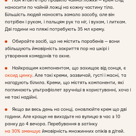
Пам’ятайте про правило чайної ложки — крем слід
наносити по чайній ложці на кожну частину тіла.
Більшість людей наносять замало засобу, але він
потрібен і рукам, і пальцям рук та ніг, і вухам, і литкам.
Дві години на пляжі потребують 35 мл крему.
Обирайте засіб, що не містить парабенів — вони
збільшують ймовірність закриття пор на шкірі і
утворення комедонів та акне.
Найкращим компонентом, що захищає від сонця, є
оксид цинку
. Але такі креми, зазвичай, густі і масні, та
нагадують білила. Креми, що містять компоненти, які
поглинають ультрафіолет зручніші в користуванні, хоча і
не такі надійні.
Якщо ви весь день на сонці, оновлюйте крем що дві
години. Але краще не виходьте на вулицю в час з 10
ранку до 4 вечора. Перебування в затінку
на 30% зменшує
ймовірність множинних опіків в дітей.