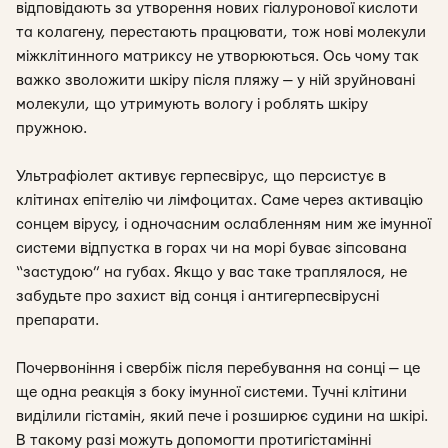
відповідають за утворення нових гіалуронової кислоти
та колагену, перестають працювати, тож нові молекули
міжклітинного матриксу не утворюються. Ось чому так
важко зволожити шкіру після пляжу — у ній зруйновані
молекули, що утримують вологу і роблять шкіру
пружною.
Ультрафіолет активує герпесвірус, що персистує в
клітинах епітелію чи лімфоцитах. Саме через активацію
сонцем вірусу, і одночасним ослабленням ним же імунної
системи відпустка в горах чи на морі буває зіпсована
“застудою” на губах. Якщо у вас таке траплялося, не
забудьте про захист від сонця і антигерпесвірусні
препарати.
Почервоніння і свербіж після перебування на сонці — це
ще одна реакція з боку імунної системи. Тучні клітини
виділили гістамін, який пече і розширює судини на шкірі.
В такому разі можуть допомогти протигістамінні