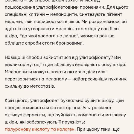
Засмага — це спроба шкіри захиститися від
пошкодження ультрафіолетовими променями. Для цього
спеціальні клітини — меланоцити, синтезують пігмент
меланін, і він поширюється в шкірі. Ми розрізняємося за
здатністю утворювати меланін, тож якщо у вас біла
шкіра, “до якої засмага не липне”, якомога раніше
облиште спроби стати бронзовими.
Навіщо ці спроби захиститися від ультрафіолету? Він
викликає мутації і цим збільшує ймовірність раку шкіри.
Меланоцити можуть почати активно ділитися і
перетворитися на меланому — найагресивнішу пухлину,
схильну до метастазів.
Крім цього, ультрафіолет буквально сушить шкіру. Цей
процес називається фотостаріння. Ультрафіолет
активує ферменти, що руйнують компоненти матриксу
шкіри, які забезпечують її пружність:
гіалуронову кислоту та колаген
. При цьому гени, що