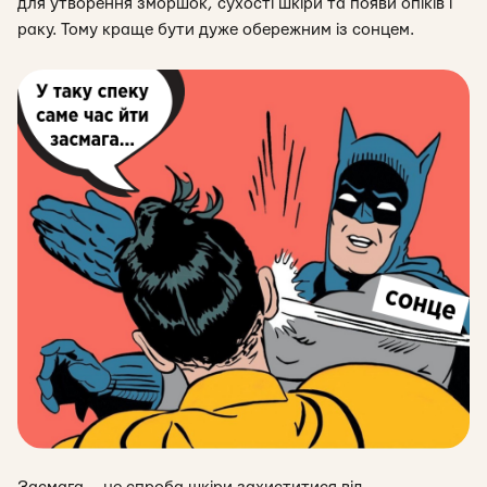
для утворення зморшок, сухості шкіри та появи опіків і
раку. Тому краще бути дуже обережним із сонцем.