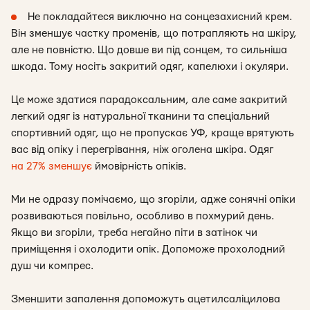
Не покладайтеся виключно на сонцезахисний крем.
Він зменшує частку променів, що потрапляють на шкіру,
але не повністю. Що довше ви під сонцем, то сильніша
шкода. Тому носіть закритий одяг, капелюхи і окуляри.
Це може здатися парадоксальним, але саме закритий
легкий одяг із натуральної тканини та спеціальний
спортивний одяг, що не пропускає УФ, краще врятують
вас від опіку і перегрівання, ніж оголена шкіра. Одяг
на 27% зменшує
ймовірність опіків.
Ми не одразу помічаємо, що згоріли, адже сонячні опіки
розвиваються повільно, особливо в похмурий день.
Якщо ви згоріли, треба негайно піти в затінок чи
приміщення і охолодити опік. Допоможе прохолодний
душ чи компрес.
Зменшити запалення допоможуть ацетилсаліцилова