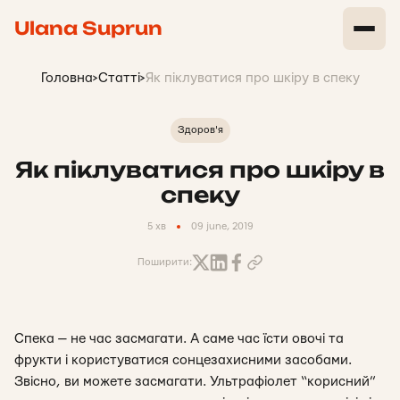
Ulana Suprun
Головна
>
Статті
>
Як піклуватися про шкіру в спеку
Здоров'я
Як піклуватися про шкіру в
спеку
5 хв
09 june, 2019
Поширити:
Спека — не час засмагати. А саме час їсти овочі та
фрукти і користуватися сонцезахисними засобами.
Звісно, ви можете засмагати. Ультрафіолет “корисний”