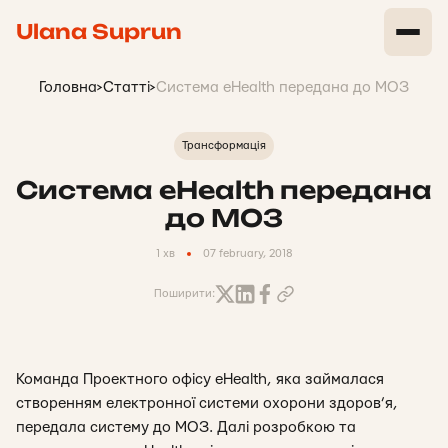
Ulana Suprun
Головна
>
Статті
>
Система eHealth передана до МОЗ
Трансформація
Система eHealth передана
до МОЗ
1 хв
07 february, 2018
Поширити:
Команда Проектного офісу eHealth, яка займалася
створенням електронної системи охорони здоров’я,
передала систему до МОЗ. Далі розробкою та