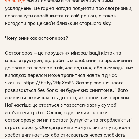
збільшує
ризик переломів та пов’язаних з ними
ускладнень. Це гарна нагода подумати про свої ризики,
переглянути спосіб життя та свій раціон, а також
нагадати про це своїм близьким старшого віку.
Чому виникає остеопороз?
Остеопороз — це порушення мінералізації кісток та
їхньої структури, що робить їх слабкими та вразливими
до травм та переломів під час падіння, або в складніших
випадках перелом може трапитися навіть під час
чхання. https://bit.ly/2HgXmFN Захворювання часто
розвивається без болю чи будь-яких симптомів, і його
зазвичай не виявляють до того, як трапиться перелом.
Найчастіше це стається в тазостегновому суглобі,
зап’ясті чи хребті. Однак, є дві видимі ознаки
остеопорозу: зміни постави (сутулість та згорбленість) і
втрата зросту. Обидві ці зміни можуть виникнути, коли
хребет вигинається або стискається через слабкість