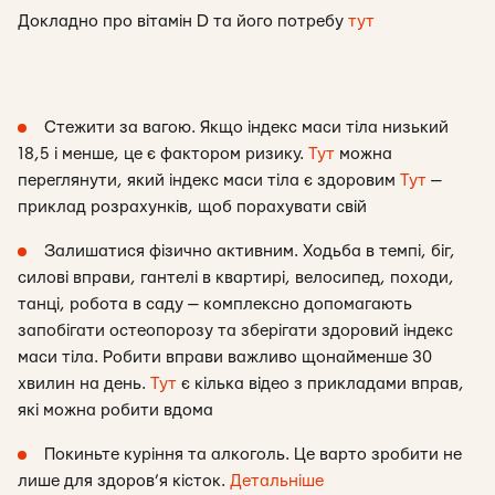
Докладно про вітамін D та його потребу
тут
Стежити за вагою. Якщо індекс маси тіла низький
18,5 і менше, це є фактором ризику.
Тут
можна
переглянути, який індекс маси тіла є здоровим
Тут
—
приклад розрахунків, щоб порахувати свій
Залишатися фізично активним. Ходьба в темпі, біг,
силові вправи, гантелі в квартирі, велосипед, походи,
танці, робота в саду — комплексно допомагають
запобігати остеопорозу та зберігати здоровий індекс
маси тіла. Робити вправи важливо щонайменше 30
хвилин на день.
Тут
є кілька відео з прикладами вправ,
які можна робити вдома
Покиньте куріння та алкоголь. Це варто зробити не
лише для здоров’я кісток.
Детальніше