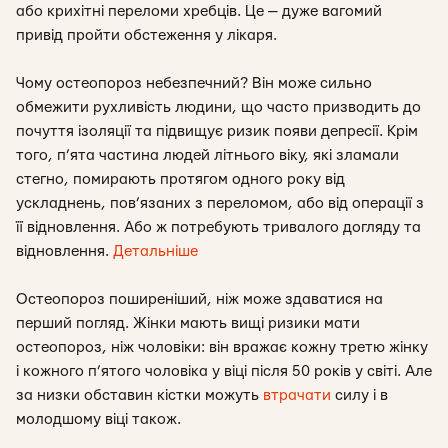
або крихітні переломи хребців. Це — дуже вагомий
привід пройти обстеження у лікаря.
Чому остеопороз небезпечний? Він може сильно
обмежити рухливість людини, що часто призводить до
почуття ізоляції та підвищує ризик появи депресії. Крім
того, п’ята частина людей літнього віку, які зламали
стегно, помирають протягом одного року від
ускладнень, пов’язаних з переломом, або від операції з
її відновлення. Або ж потребують тривалого догляду та
відновлення.
Детальніше
Остеопороз поширеніший, ніж може здаватися на
перший погляд. Жінки мають вищі ризики мати
остеопороз, ніж чоловіки: він вражає кожну третю жінку
і кожного п’ятого чоловіка у віці після 50 років у світі. Але
за низки обставин кістки можуть
втрачати
силу і в
молодшому віці також.