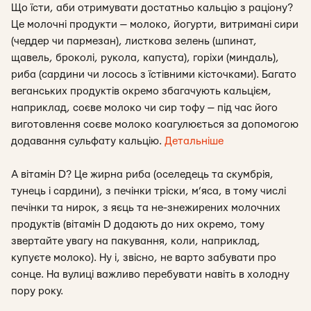
Що їсти, аби отримувати достатньо кальцію з раціону?
Це молочні продукти — молоко, йогурти, витримані сири
(чеддер чи пармезан), листкова зелень (шпинат,
щавель, броколі, рукола, капуста), горіхи (миндаль),
риба (сардини чи лосось з їстівними кісточками). Багато
веганських продуктів окремо збагачують кальцієм,
наприклад, соєве молоко чи сир тофу — під час його
виготовлення соєве молоко коагулюється за допомогою
додавання сульфату кальцію.
Детальніше
А вітамін D? Це жирна риба (оселедець та скумбрія,
тунець і сардини), з печінки тріски, м’яса, в тому числі
печінки та нирок, з яєць та не-знежирених молочних
продуктів (вітамін D додають до них окремо, тому
звертайте увагу на пакування, коли, наприклад,
купуєте молоко). Ну і, звісно, не варто забувати про
сонце. На вулиці важливо перебувати навіть в холодну
пору року.