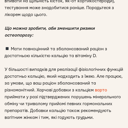
впивати на щільність кісток, як-от кортикостероїди),
тестування може знадобитися раніше. Порадьтеся з
лікарем щодо цього.
Що можна зробити, аби зменшити ризики
остеопорозу:
Мати повноцінний та збалансований раціон з
достатньою кількістю кальцію та вітаміну D.
У більшості випадків для реалізації фізіологічних функцій
достатньо кальцію, який надходить з їжею. Але працює,
за умови, що ваш раціон збалансований та
різноманітний. Харчові добавки з кальцієм
варто
приймати у разі підтверджених порушень мінерального
обміну чи тривалому прийомі певних гормональних
препаратів. Добавки кальцію також рекомендують
вагітним жінкам і тим, які годують грудьми.