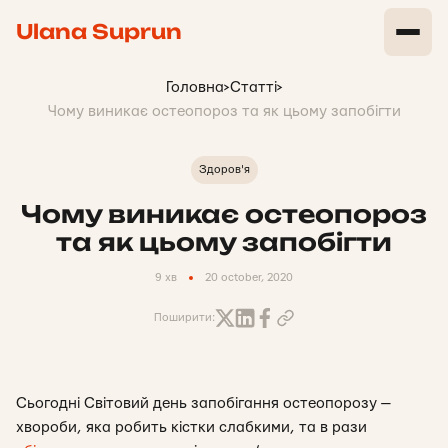
Ulana Suprun
Головна
>
Статті
>
Чому виникає остеопороз та як цьому запобігти
Здоров'я
Чому виникає остеопороз
та як цьому запобігти
9 хв
20 october, 2020
Поширити:
Сьогодні Світовий день запобігання остеопорозу —
хвороби, яка робить кістки слабкими, та в рази