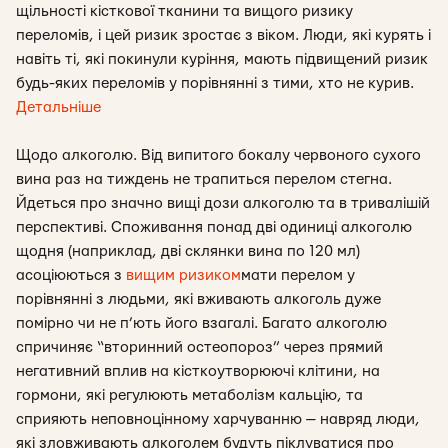
щільності кісткової тканини та вищого ризику
переломів, і цей ризик зростає з віком. Люди, які курять і
навіть ті, які покинули куріння, мають підвищений ризик
будь-яких переломів у порівнянні з тими, хто не курив.
Детальніше
Щодо алкоголю. Від випитого бокалу червоного сухого
вина раз на тиждень не трапиться перелом стегна.
Йдеться про значно вищі дози алкоголю та в тривалішій
перспективі. Споживання понад дві одиниці алкоголю
щодня (наприклад, дві склянки вина по 120 мл)
асоціюються з
вищим ризиком
мати перелом у
порівнянні з людьми, які вживають алкоголь дуже
помірно чи не п’ють його взагалі. Багато алкоголю
спричиняє “вторинний остеопороз” через прямий
негативний вплив на кісткоутворюючі клітини, на
гормони, які регулюють метаболізм кальцію, та
сприяють неповноцінному харчуванню — навряд люди,
які зловживають алкоголем будуть піклуватися про