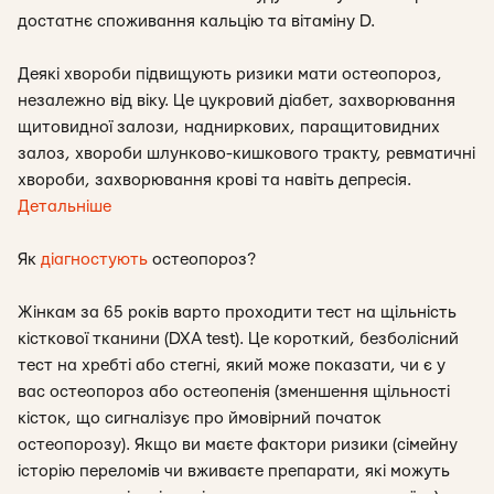
достатнє споживання кальцію та вітаміну D.
Деякі хвороби підвищують ризики мати остеопороз,
незалежно від віку. Це цукровий діабет, захворювання
щитовидної залози, надниркових, паращитовидних
залоз, хвороби шлунково-кишкового тракту, ревматичні
хвороби, захворювання крові та навіть депресія.
Детальніше
Як
діагностують
остеопороз?
Жінкам за 65 років варто проходити тест на щільність
кісткової тканини (DXA test). Це короткий, безболісний
тест на хребті або стегні, який може показати, чи є у
вас остеопороз або остеопенія (зменшення щільності
кісток, що сигналізує про ймовірний початок
остеопорозу). Якщо ви маєте фактори ризики (сімейну
історію переломів чи вживаєте препарати, які можуть