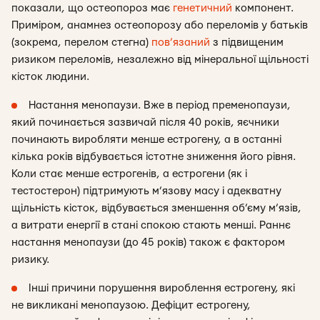
показали, що остеопороз має
генетичний
компонент.
Приміром, анамнез остеопорозу або переломів у батьків
(зокрема, перелом стегна)
пов’язаний
з підвищеним
ризиком переломів, незалежно від мінеральної щільності
кісток людини.
Настання менопаузи. Вже в період пременопаузи,
який починається зазвичай після 40 років, яєчники
починають виробляти менше естрогену, а в останні
кілька років відбувається істотне зниження його рівня.
Коли стає менше естрогенів, а естрогени (як і
тестостерон) підтримують м’язову масу і адекватну
щільність кісток, відбувається зменшення об’єму м’язів,
а витрати енергії в стані спокою стають менші. Раннє
настання менопаузи (до 45 років) також є фактором
ризику.
Інші причини порушення вироблення естрогену, які
не викликані менопаузою. Дефіцит естрогену,