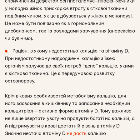
спричинений дефектом осі гіпоталамус—гіпофіз—яєчники
у молодих жінок прискорює втрату кісткової тканини
подібним чином, як це відбувається у жінок в менопаузі.
Це може бути пов’язано як з гормональним
дисбалансом, так і з розладами харчування (анорексією
чи булімією).
Раціон, в якому недостатньо кальцію та вітаміну D.
При недостатньому надходженні кальцію з їжею
організм залучає до своїх потреб “депо” кальцію, якими
є кісткова тканина. Це є передумовою розвитку
остеопорозу.
Крім вікових особливостей метаболізму кальцію, для
його засвоєння в кишківнику та запасання необхідний
кальцитріол — активна форма вітаміну D. Тому важливо
не лише звертати увагу на продукти багаті на кальцій, а
й підтримувати в крові достатній рівень вітаміну D.
Значна нестача вітаміну D
не дасть
кальцію