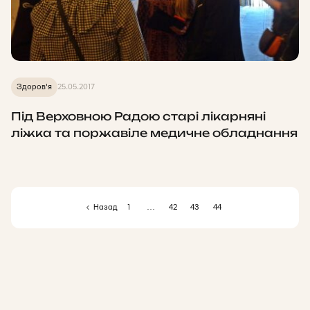
Здоров'я
25.05.2017
Під Верховною Радою старі лікарняні
ліжка та поржавіле медичне обладнання
Назад
1
…
42
43
44