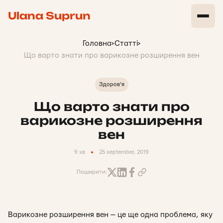
Ulana Suprun
Головна
>
Статті
>
Що варто знати про варикозне розширення вен
Здоров'я
Що варто знати про
варикозне розширення
вен
9 хв
25 september, 2019
Поширити:
Варикозне розширення вен — це ще одна проблема, яку