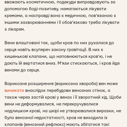
вважають косметичною, подекуди виправдовують за
допомогою боді-позитиву, намагаються лікувати
кремами, а насправді вона є медичною, пов’язаною з
іншими захворюваннями і її обов’язково треба лікувати
з лікарем.
Вени влаштовані так, щоби кров по них рухалася до
серця навіть всупереч закону гравітації. В них є
кишенькові клапани, що наповнюються кров’ю, і не
дають їй вертатися вниз. М’язи стискаються, і кров йде
венами до серця.
Варикозне розширення (варикозна хвороба) вен може
виникати
внаслідок перебудови венозних стінок, а
також через застій крові у венах і її зворотний хід. Щоби
вени не деформувалися, не перекручувалися
надлишком крові, на шкірі не утворювалися виразки, не
було венозної недостатності, кров не виходила із
клапанів (венозний рефлюкс) мають збігатися такі