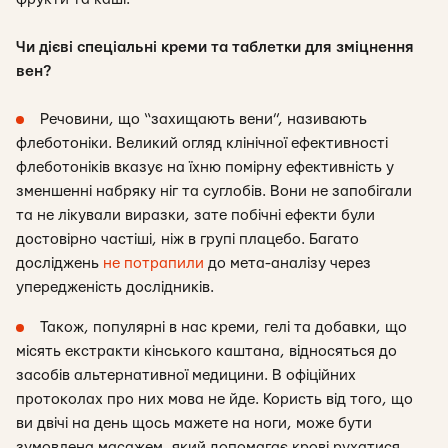
Чи дієві спеціальні креми та таблетки для зміцнення
вен?
Речовини, що “захищають вени”, називають
флеботоніки. Великий огляд клінічної ефективності
флеботоніків вказує на їхню помірну ефективність у
зменшенні набряку ніг та суглобів. Вони не запобігали
та не лікували виразки, зате побічні ефекти були
достовірно частіші, ніж в групі плацебо. Багато
досліджень
не потрапили
до мета-аналізу через
упередженість дослідників.
Також, популярні в нас креми, гелі та добавки, що
місять екстракти кінського каштана, відносяться до
засобів альтернативної медицини. В офіційних
протоколах про них мова не йде. Користь від того, що
ви двічі на день щось мажете на ноги, може бути
зумовлена масажем, який допомагає крові рухатися