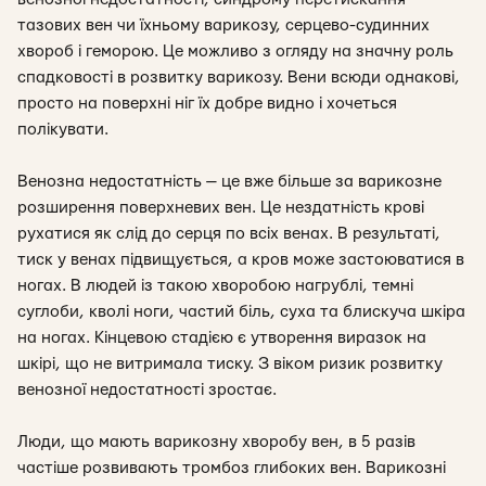
тазових вен чи їхньому варикозу, серцево-судинних
хвороб і геморою. Це можливо з огляду на значну роль
спадковості в розвитку варикозу. Вени всюди однакові,
просто на поверхні ніг їх добре видно і хочеться
полікувати.
Венозна недостатність — це вже більше за варикозне
розширення поверхневих вен. Це нездатність крові
рухатися як слід до серця по всіх венах. В результаті,
тиск у венах підвищується, а кров може застоюватися в
ногах. В людей із такою хворобою нагрублі, темні
суглоби, кволі ноги, частий біль, суха та блискуча шкіра
на ногах. Кінцевою стадією є утворення виразок на
шкірі, що не витримала тиску. З віком ризик розвитку
венозної недостатності зростає.
Люди, що мають варикозну хворобу вен, в 5 разів
частіше розвивають тромбоз глибоких вен. Варикозні