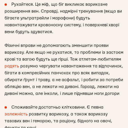
Рухайтеся. Це міф, що біг викликає варикозне
розширення вен. Справді, надмірні тренування (якщо ви
бігаєте ультратрейли і марафони) будуть
навантажувати кровоносну систему, і поверхневі хворі
вени будуть здуватися.
Фізичні вправи не допомагають зменшити прояви
варикозу. Але якщо не рухатися, то проблеми із застоєм
крові та вагою будуть ще гірші. Тож атлетам-любителям
радять
розумно чергувати навантаження та відпочинок,
бігати в компресійних панчохах про всяк випадок,
обирати ґрунт і траву, а не асфальт, і робити за потреби
абляцію вен, а не лежати на дивані. Гаразд, лежати на
дивані можна, але інколи, і лише піднявши ноги догори
Споживайте достатньо клітковини. Є певна
залежність
розвитку варикозу, а також варикозу
тазових вен і геморою, та раціону, бідного на овочі,
фрукти та каші.