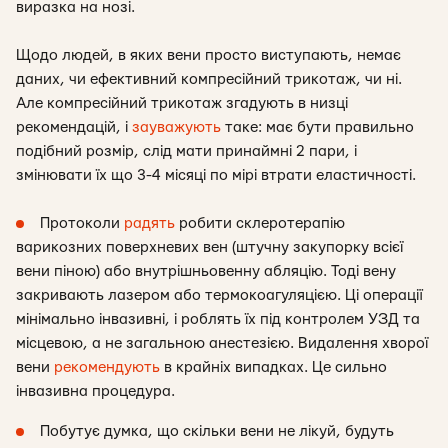
виразка на нозі.
Щодо людей, в яких вени просто виступають, немає
даних, чи ефективний компресійний трикотаж, чи ні.
Але компресійний трикотаж згадують в низці
рекомендацій, і
зауважують
таке: має бути правильно
подібний розмір, слід мати принаймні 2 пари, і
змінювати їх що 3-4 місяці по мірі втрати еластичності.
Протоколи
радять
робити склеротерапію
варикозних поверхневих вен (штучну закупорку всієї
вени піною) або внутрішньовенну абляцію. Тоді вену
закривають лазером або термокоагуляцією. Ці операції
мінімально інвазивні, і роблять їх під контролем УЗД та
місцевою, а не загальною анестезією. Видалення хворої
вени
рекомендують
в крайніх випадках. Це сильно
інвазивна процедура.
Побутує думка, що скільки вени не лікуй, будуть