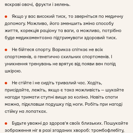
яскраві овочі, фрукти і зелень.
Якщо у вас високий тиск, то зверніться по медичну
допомогу. Можливо, його зменшить зміна способу
життя, корекція раціону та ваги, а можливо, потрібно
буде медикаментозно підтримувати здоровий тиск.
Не бійтеся спорту. Варикоз спіткає не всіх
спортсменів, а генетично схильних спортсменів. І
уникнення тренувань не врятує від появи вен попід
шкірою.
Не стійте і не сидіть тривалий час. Ходіть,
присідайте, лежіть, якщо є така можливість — шукайте
нагоди тримати ступні вище за коліна. Навіть спати
можна, підклавши подушку під ноги. Робіть при нагоді
стійку на лопатках.
Будьте уважні до здоров’я своїх близьких. Пошукайте
зображення ніг в разі згаданих хвороб: тромбофлебіту,