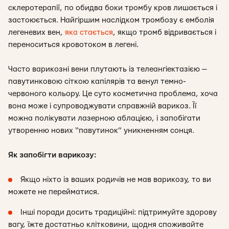
склеротерапії, по обидва боки тромбу кров лишається і
застоюється. Найгіршим наслідком тромбозу є емболія
легеневих вен,
яка стається
, якщо тромб відривається і
переноситься кровотоком в легені.
Часто варикозні вени плутають із телеангіектазією —
павутинковою сіткою капілярів та венул темно-
червоного кольору. Це суто косметична проблема, хоча
вона може і супроводжувати справжній варикоз. Її
можна полікувати лазерною аблацією, і запобігати
утворенню нових “павутинок” уникненням сонця.
Як запобігти варикозу:
Якщо ніхто із ваших родичів не мав варикозу, то ви
можете не перейматися.
Інші поради досить традиційні: підтримуйте здорову
вагу, їжте достатньо клітковини, щодня споживайте