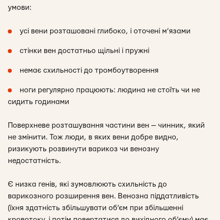
умови:
усі вени розташовані глибоко, і оточені м’язами
стінки вен достатньо щільні і пружні
немає схильності до тромбоутворення
ноги регулярно працюють: людина не стоїть чи не
сидить годинами
Поверхневе розташування частини вен — чинник, який
не змінити. Тож люди, в яких вени добре видно,
ризикують розвинути варикоз чи венозну
недостатність.
Є низка генів, які зумовлюють схильність до
варикозного розширення вен. Венозна піддатливість
(їхня здатність збільшувати об’єм при збільшенні
кровотоку, і потім повертатися до вихідного об’єму) має