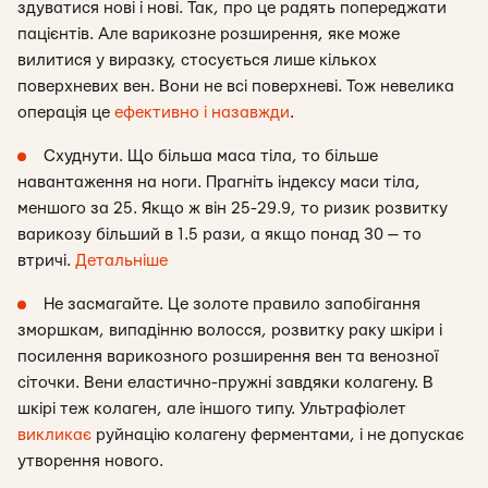
здуватися нові і нові. Так, про це радять попереджати
пацієнтів. Але варикозне розширення, яке може
вилитися у виразку, стосується лише кількох
поверхневих вен. Вони не всі поверхневі. Тож невелика
операція це
ефективно і назавжди
.
Схуднути. Що більша маса тіла, то більше
навантаження на ноги. Прагніть індексу маси тіла,
меншого за 25. Якщо ж він 25-29.9, то ризик розвитку
варикозу більший в 1.5 рази, а якщо понад 30 — то
втричі.
Детальніше
Не засмагайте. Це золоте правило запобігання
зморшкам, випадінню волосся, розвитку раку шкіри і
посилення варикозного розширення вен та венозної
сіточки. Вени еластично-пружні завдяки колагену. В
шкірі теж колаген, але іншого типу. Ультрафіолет
викликає
руйнацію колагену ферментами, і не допускає
утворення нового.