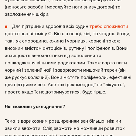
(наносьте засоби і масажуйте ноги знизу догори) та
зволоженням шкіри.
Для підтримки здоров’я всіх судин
треба споживати
достатньо вітаміну С. Він є в перці, ківі, та ягодах. Ягоди,
такі, як смородина, ожина і чорниця, корисні також
високим вмістом антоціанів, рутину і поліфенолів. Вони
захищають венозні стінки від запалення та
пошкодження вільними радикалами. Також варто пити
чорний і зелений чай і заварювати мишачий терен (він
же рускус колючий). Вони містять поліфеноли, ефективні
для підтримки вен. Але такі рекомендації не “лікують”,
просто якщо їх не дотримуватися, буде гірше.
Які можливі ускладнення?
Тема із варикозним розширенням вен більша, ніж ми
звикли вважати. Слід зважати на можливий розвиток
венозної недостатності, синдрому перетискання