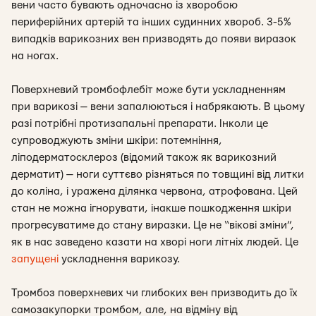
вени часто бувають одночасно із хворобою
периферійних артерій та інших судинних хвороб. 3-5%
випадків варикозних вен призводять до появи виразок
на ногах.
Поверхневий тромбофлебіт може бути ускладненням
при варикозі — вени запалюються і набрякають. В цьому
разі потрібні протизапальні препарати. Інколи це
супроводжують зміни шкіри: потемніння,
ліподерматосклероз (відомий також як варикозний
дерматит) — ноги суттєво різняться по товщині від литки
до коліна, і уражена ділянка червона, атрофована. Цей
стан не можна ігнорувати, інакше пошкодження шкіри
прогресуватиме до стану виразки. Це не “вікові зміни”,
як в нас заведено казати на хворі ноги літніх людей. Це
запущені
ускладнення варикозу.
Тромбоз поверхневих чи глибоких вен призводить до їх
самозакупорки тромбом, але, на відміну від