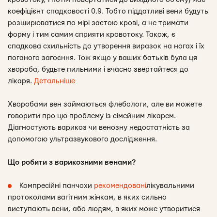
коефіцієнт спадковості 0.9. Тобто піддатливі вени будуть
розширюватися по мірі застою крові, а не тримати
форму і тим самим сприяти кровотоку. Також, є
спадкова схильність до утворення виразок на ногах і їх
поганого загоєння. Тож якщо у ваших батьків була ця
хвороба, будьте пильними і вчасно звертайтеся до
лікаря.
Детальніше
Хворобами вен займаються флебологи, але ви можете
говорити про цю проблему із сімейним лікарем.
Діагностують варикоз чи венозну недостатність за
допомогою ультразвукового дослідження.
Що робити з варикозними венами?
Компресійні панчохи
рекомендовані
лікувальними
протоколами вагітним жінкам, в яких сильно
виступають вени, або людям, в яких може утворитися