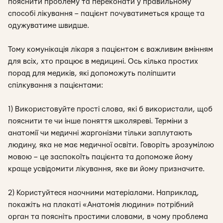
пояснити проблему та переконати у правильному
способі лікування – пацієнт почуватиметься краще та
одужуватиме швидше.
Тому комунікація лікаря з пацієнтом є важливим вмінням
для всіх, хто працює в медицині. Ось кілька простих
порад для медиків, які допоможуть поліпшити
спілкування з пацієнтами:
1) Використовуйте прості слова, які б використали, щоб
пояснити те чи інше поняття школяреві. Терміни з
анатомії чи медичні жаргонізми тільки заплутають
людину, яка не має медичної освіти. Говоріть зрозумілою
мовою – це заспокоїть пацієнта та допоможе йому
краще усвідомити лікування, яке ви йому призначите.
2) Користуйтеся наочними матеріалами. Наприклад,
покажіть на плакаті «Анатомія людини» потрібний
орган та поясніть простими словами, в чому проблема