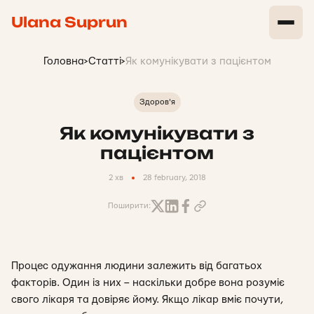
Ulana Suprun
Головна
>
Статті
>
Як комунікувати з пацієнтом
Здоров'я
Як комунікувати з
пацієнтом
2 хв
28 february, 2018
Поширити:
Процес одужання людини залежить від багатьох
факторів. Один із них – наскільки добре вона розуміє
свого лікаря та довіряє йому. Якщо лікар вміє почути,