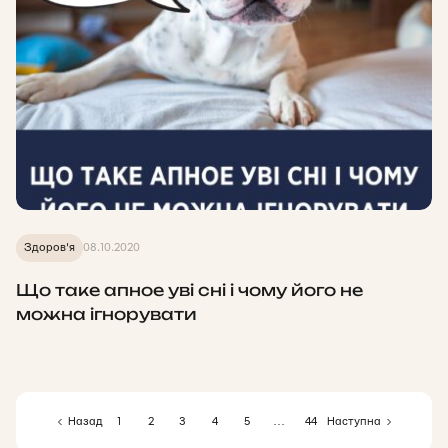
Здоров'я
08.10.2020
Що таке апное уві сні і чому його не
можна ігнорувати
Назад
1
2
3
4
5
…
44
Наступна